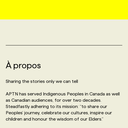
MARKETING ET COMMUNICATION
NOUVEAUX MANDATS
AFFICHEZ UN POSTE / TARIFS
CANDIDAT
BULLETIN RECRUTEMENT
NOS CONFÉRENCES
FORMATIONS
WEB & MÉDIAS SOCIAUX
VOIR LES OFFRES
AFFAIRES DE L'INDUSTRIE
CONSULTER LA CVTHÈQUE
INFOLETTRE PUBLICITÉ
FAQ
NOS FORMATIONS EN LIGNE
CHASSE DE TÊTE
MARKETING DURABLE
PROFIL CANDIDAT
INITIATIVES NUMÉRIQUES
PROFIL ENTREPRISE
ANNONCEZ AVEC NOUS
ANNONCEZ AVEC NOUS
NOS PARCOURS DE FORMATIONS
SERVICE DE CHASSE DE TÊTE
À propos
GEO/SEO
PRIX ET DISTINCTIONS
FAQ
FORMATIONS PERSONNALISÉES
NOS TARIFS
Sharing the stories only we can tell
ÉVÉNEMENTIEL
TENDANCES
ANNONCEZ AVEC NOUS
NOS FORMATEUR‧RICES
NOS EXPERTISES
APTN has served Indigenous Peoples in Canada as well
as Canadian audiences, for over two decades.
NOS AUTEUR‧RICES
POURQUOI CHOISIR NOS FORMATIONS
FAQ
Steadfastly adhering to its mission: “to share our
Peoples’ journey, celebrate our cultures, inspire our
children and honour the wisdom of our Elders.”
NOS TARIFS
ANNONCEZ AVEC NOUS