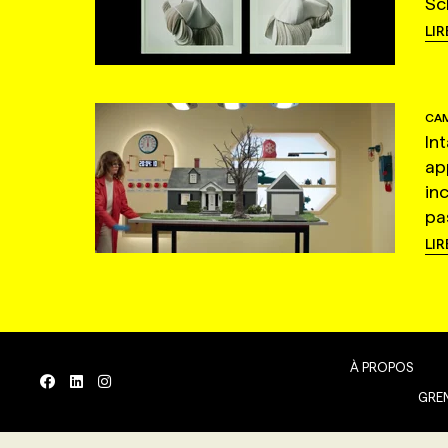
Sc
LIR
CAM
In
ap
in
pas
LIR
À PROPOS
GREN