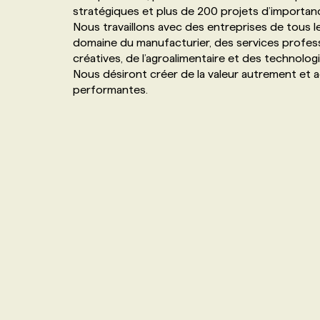
stratégiques et plus de 200 projets d’importance
NOS TARIFS
ANNONCEZ AVEC NOUS
Nous travaillons avec des entreprises de tous l
domaine du manufacturier, des services professi
créatives, de l’agroalimentaire et des technologi
PROGRAMMES DE SUBVENTIONS
Nous désiront créer de la valeur autrement et 
performantes.
FAQ
ANNONCEZ AVEC NOUS