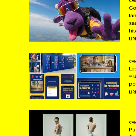
CAM
Co
la
sa
hi
LIR
CAM
Le
= 
po
LIR
CAM
Pa