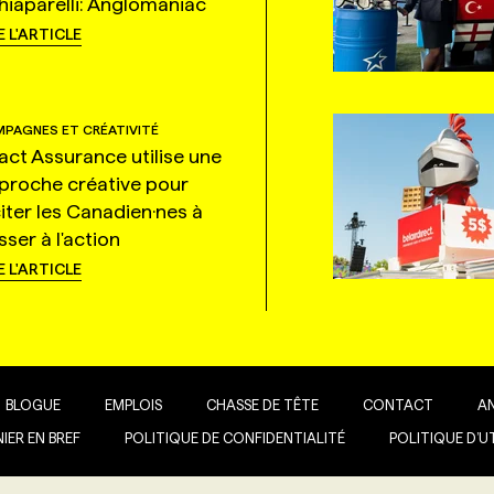
hiaparelli: Anglomaniac
E L'ARTICLE
PAGNES ET CRÉATIVITÉ
tact Assurance utilise une
proche créative pour
citer les Canadien·nes à
ser à l'action
E L'ARTICLE
BLOGUE
EMPLOIS
CHASSE DE TÊTE
CONTACT
A
IER EN BREF
POLITIQUE DE CONFIDENTIALITÉ
POLITIQUE D’U