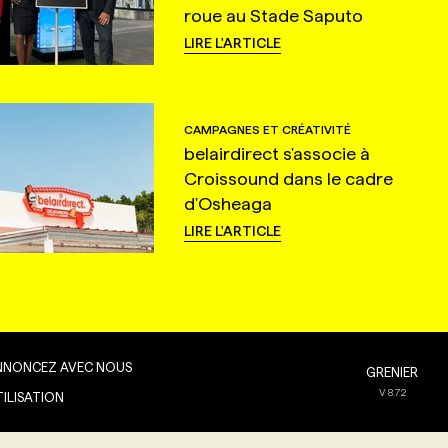
roue au Stade Saputo
LIRE L'ARTICLE
CAMPAGNES ET CRÉATIVITÉ
belairdirect s'associe à
Croissound dans le cadre
d'Osheaga
LIRE L'ARTICLE
NNONCEZ AVEC NOUS
GRENIER
V
8.7.2
TILISATION