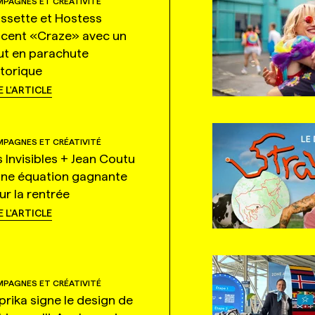
PAGNES ET CRÉATIVITÉ
ssette et Hostess
ncent «Craze» avec un
ut en parachute
storique
E L'ARTICLE
PAGNES ET CRÉATIVITÉ
s Invisibles + Jean Coutu
une équation gagnante
ur la rentrée
E L'ARTICLE
PAGNES ET CRÉATIVITÉ
prika signe le design de