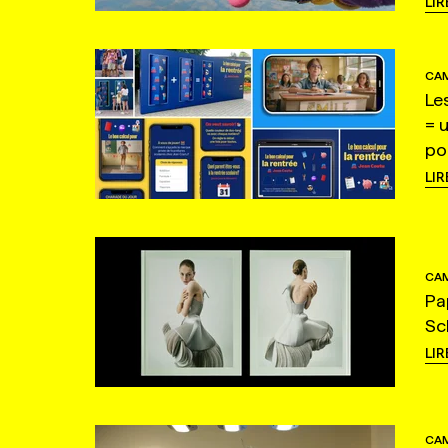
LIR
CAM
Le
= 
po
LIR
CAM
Pa
Sc
LIR
CAM