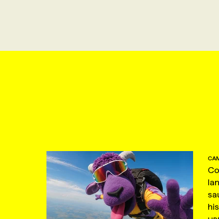
CAM
Co
la
sa
hi