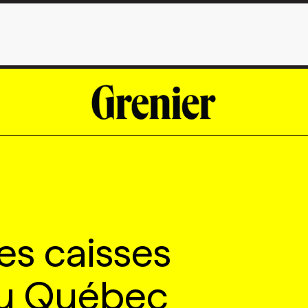
es caisses
du Québec