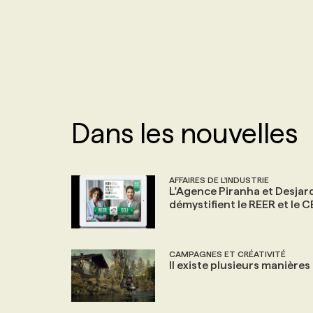
NOS TARIFS
ANNONCEZ AVEC NOUS
PROGRAMMES DE SUBVENTIONS
FAQ
Dans les nouvelles
ANNONCEZ AVEC NOUS
AFFAIRES DE L'INDUSTRIE
L'Agence Piranha et Desjar
démystifient le REER et le C
CAMPAGNES ET CRÉATIVITÉ
Il existe plusieurs manières d