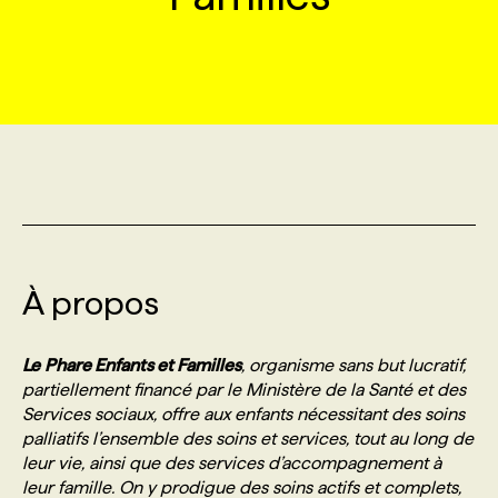
MARKETING ET COMMUNICATION
NOUVEAUX MANDATS
AFFICHEZ UN POSTE / TARIFS
CANDIDAT
BULLETIN RECRUTEMENT
NOS CONFÉRENCES
FORMATIONS
WEB & MÉDIAS SOCIAUX
VOIR LES OFFRES
AFFAIRES DE L'INDUSTRIE
CONSULTER LA CVTHÈQUE
INFOLETTRE PUBLICITÉ
FAQ
NOS FORMATIONS EN LIGNE
CHASSE DE TÊTE
MARKETING DURABLE
PROFIL CANDIDAT
INITIATIVES NUMÉRIQUES
PROFIL ENTREPRISE
ANNONCEZ AVEC NOUS
ANNONCEZ AVEC NOUS
NOS PARCOURS DE FORMATIONS
SERVICE DE CHASSE DE TÊTE
GEO/SEO
PRIX ET DISTINCTIONS
FAQ
FORMATIONS PERSONNALISÉES
NOS TARIFS
À propos
ÉVÉNEMENTIEL
TENDANCES
ANNONCEZ AVEC NOUS
NOS FORMATEUR‧RICES
NOS EXPERTISES
Le
Phare Enfants et Familles
, organisme sans but lucratif,
partiellement financé par le Ministère de la Santé et des
NOS AUTEUR‧RICES
POURQUOI CHOISIR NOS FORMATIONS
FAQ
Services sociaux, offre
aux enfants nécessitant des soins
palliatifs l’ensemble des soins et services, tout au long de
leur vie, ainsi que des services d’accompagnement à
NOS TARIFS
ANNONCEZ AVEC NOUS
leur famille. On y prodigue
des soins actifs et complets,