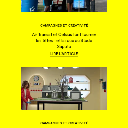
CAMPAGNES ET CRÉATIVITÉ
Air Transat et Celsius font tourner
les têtes... et la roue au Stade
Saputo
LIRE L'ARTICLE
CAMPAGNES ET CRÉATIVITÉ