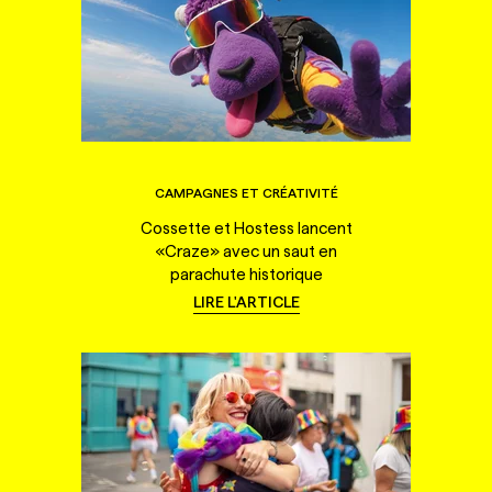
CAMPAGNES ET CRÉATIVITÉ
Cossette et Hostess lancent
«Craze» avec un saut en
parachute historique
LIRE L'ARTICLE