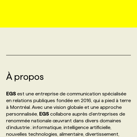
MARKETING ET COMMUNICATION
NOUVEAUX MANDATS
AFFICHEZ UN POSTE / TARIFS
CANDIDAT
BULLETIN RECRUTEMENT
NOS CONFÉRENCES
FORMATIONS
WEB & MÉDIAS SOCIAUX
VOIR LES OFFRES
AFFAIRES DE L'INDUSTRIE
CONSULTER LA CVTHÈQUE
INFOLETTRE PUBLICITÉ
FAQ
NOS FORMATIONS EN LIGNE
CHASSE DE TÊTE
MARKETING DURABLE
PROFIL CANDIDAT
INITIATIVES NUMÉRIQUES
PROFIL ENTREPRISE
ANNONCEZ AVEC NOUS
ANNONCEZ AVEC NOUS
NOS PARCOURS DE FORMATIONS
SERVICE DE CHASSE DE TÊTE
GEO/SEO
À propos
PRIX ET DISTINCTIONS
FAQ
FORMATIONS PERSONNALISÉES
NOS TARIFS
ÉVÉNEMENTIEL
TENDANCES
ANNONCEZ AVEC NOUS
EGS
est une entreprise de communication spécialisée
NOS FORMATEUR‧RICES
NOS EXPERTISES
en relations publiques fondée en 2016, qui a pied à terre
à Montréal. Avec une vision globale et une approche
NOS AUTEUR‧RICES
POURQUOI CHOISIR NOS FORMATIONS
FAQ
personnalisée,
EGS
collabore auprès d’entreprises de
renommée nationale œuvrant dans divers domaines
d’industrie ; informatique, intelligence artificielle,
NOS TARIFS
ANNONCEZ AVEC NOUS
nouvelles technologies, alimentaire, divertissement,