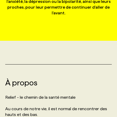
l’anxiété, la dépression ou la bipolarité, ainsi que leurs
proches, pour leur permettre de continuer d’aller de
l’avant.
MARKETING ET COMMUNICATION
NOUVEAUX MANDATS
AFFICHEZ UN POSTE / TARIFS
CANDIDAT
BULLETIN RECRUTEMENT
NOS CONFÉRENCES
FORMATIONS
WEB & MÉDIAS SOCIAUX
VOIR LES OFFRES
AFFAIRES DE L'INDUSTRIE
CONSULTER LA CVTHÈQUE
INFOLETTRE PUBLICITÉ
FAQ
NOS FORMATIONS EN LIGNE
CHASSE DE TÊTE
MARKETING DURABLE
PROFIL CANDIDAT
INITIATIVES NUMÉRIQUES
PROFIL ENTREPRISE
ANNONCEZ AVEC NOUS
ANNONCEZ AVEC NOUS
NOS PARCOURS DE FORMATIONS
SERVICE DE CHASSE DE TÊTE
GEO/SEO
PRIX ET DISTINCTIONS
FAQ
FORMATIONS PERSONNALISÉES
NOS TARIFS
ÉVÉNEMENTIEL
TENDANCES
ANNONCEZ AVEC NOUS
NOS FORMATEUR‧RICES
NOS EXPERTISES
À propos
NOS AUTEUR‧RICES
POURQUOI CHOISIR NOS FORMATIONS
FAQ
Relief - le chemin de la santé mentale
Au cours de notre vie, il est normal de rencontrer des
NOS TARIFS
ANNONCEZ AVEC NOUS
hauts et des bas.