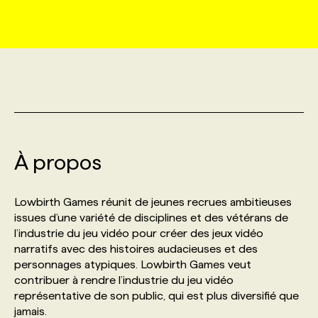
MARKETING ET COMMUNICATION
NOUVEAUX MANDATS
AFFICHEZ UN POSTE / TARIFS
CANDIDAT
BULLETIN RECRUTEMENT
NOS CONFÉRENCES
FORMATIONS
WEB & MÉDIAS SOCIAUX
VOIR LES OFFRES
AFFAIRES DE L'INDUSTRIE
CONSULTER LA CVTHÈQUE
INFOLETTRE PUBLICITÉ
FAQ
NOS FORMATIONS EN LIGNE
CHASSE DE TÊTE
MARKETING DURABLE
PROFIL CANDIDAT
INITIATIVES NUMÉRIQUES
PROFIL ENTREPRISE
ANNONCEZ AVEC NOUS
ANNONCEZ AVEC NOUS
NOS PARCOURS DE FORMATIONS
SERVICE DE CHASSE DE TÊTE
À propos
GEO/SEO
PRIX ET DISTINCTIONS
FAQ
FORMATIONS PERSONNALISÉES
NOS TARIFS
Lowbirth Games réunit de jeunes recrues ambitieuses
ÉVÉNEMENTIEL
TENDANCES
ANNONCEZ AVEC NOUS
issues d’une variété de disciplines et des vétérans de
NOS FORMATEUR‧RICES
NOS EXPERTISES
l’industrie du jeu vidéo pour créer des jeux vidéo
narratifs avec des histoires audacieuses et des
NOS AUTEUR‧RICES
POURQUOI CHOISIR NOS FORMATIONS
FAQ
personnages atypiques. Lowbirth Games veut
contribuer à rendre l’industrie du jeu vidéo
représentative de son public, qui est plus diversifié que
NOS TARIFS
ANNONCEZ AVEC NOUS
jamais.