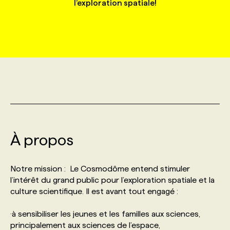
l’exploration spatiale!
MARKETING ET COMMUNICATION
NOUVEAUX MANDATS
AFFICHEZ UN POSTE / TARIFS
CANDIDAT
BULLETIN RECRUTEMENT
NOS CONFÉRENCES
FORMATIONS
WEB & MÉDIAS SOCIAUX
VOIR LES OFFRES
AFFAIRES DE L'INDUSTRIE
CONSULTER LA CVTHÈQUE
INFOLETTRE PUBLICITÉ
FAQ
NOS FORMATIONS EN LIGNE
CHASSE DE TÊTE
MARKETING DURABLE
PROFIL CANDIDAT
INITIATIVES NUMÉRIQUES
PROFIL ENTREPRISE
ANNONCEZ AVEC NOUS
ANNONCEZ AVEC NOUS
NOS PARCOURS DE FORMATIONS
SERVICE DE CHASSE DE TÊTE
GEO/SEO
PRIX ET DISTINCTIONS
FAQ
FORMATIONS PERSONNALISÉES
NOS TARIFS
À propos
ÉVÉNEMENTIEL
TENDANCES
ANNONCEZ AVEC NOUS
NOS FORMATEUR‧RICES
NOS EXPERTISES
Notre mission : Le Cosmodôme entend stimuler
l’intérêt du grand public pour l’exploration spatiale et la
NOS AUTEUR‧RICES
POURQUOI CHOISIR NOS FORMATIONS
FAQ
culture scientifique. Il est avant tout engagé :
·à sensibiliser les jeunes et les familles aux sciences,
NOS TARIFS
ANNONCEZ AVEC NOUS
principalement aux sciences de l’espace,