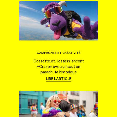
CAMPAGNES ET CRÉATIVITÉ
Cossette et Hostess lancent
«Craze» avec un saut en
parachute historique
LIRE L'ARTICLE