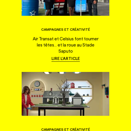
CAMPAGNES ET CRÉATIVITÉ
Air Transat et Celsius font tourner
les têtes... et la roue au Stade
Saputo
LIRE L'ARTICLE
CAMPAGNES ET CRÉATIVITÉ