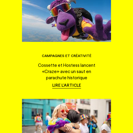
CAMPAGNES ET CRÉATIVITÉ
Cossette et Hostess lancent
«Craze» avec un saut en
parachute historique
LIRE L'ARTICLE