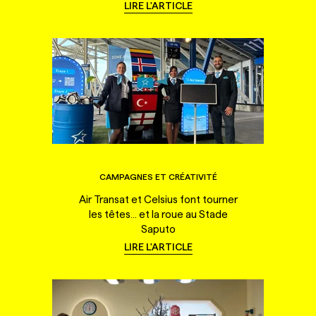
LIRE L'ARTICLE
CAMPAGNES ET CRÉATIVITÉ
Air Transat et Celsius font tourner
les têtes... et la roue au Stade
Saputo
LIRE L'ARTICLE