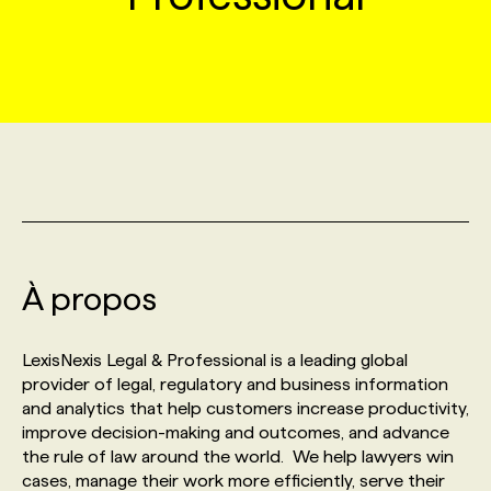
MARKETING ET COMMUNICATION
NOUVEAUX MANDATS
AFFICHEZ UN POSTE / TARIFS
CANDIDAT
BULLETIN RECRUTEMENT
NOS CONFÉRENCES
FORMATIONS
WEB & MÉDIAS SOCIAUX
VOIR LES OFFRES
AFFAIRES DE L'INDUSTRIE
CONSULTER LA CVTHÈQUE
INFOLETTRE PUBLICITÉ
FAQ
NOS FORMATIONS EN LIGNE
CHASSE DE TÊTE
MARKETING DURABLE
PROFIL CANDIDAT
INITIATIVES NUMÉRIQUES
PROFIL ENTREPRISE
ANNONCEZ AVEC NOUS
ANNONCEZ AVEC NOUS
NOS PARCOURS DE FORMATIONS
SERVICE DE CHASSE DE TÊTE
GEO/SEO
PRIX ET DISTINCTIONS
FAQ
FORMATIONS PERSONNALISÉES
NOS TARIFS
À propos
ÉVÉNEMENTIEL
TENDANCES
ANNONCEZ AVEC NOUS
NOS FORMATEUR‧RICES
NOS EXPERTISES
LexisNexis Legal & Professional is a leading global
provider of legal, regulatory and business information
NOS AUTEUR‧RICES
POURQUOI CHOISIR NOS FORMATIONS
FAQ
and analytics that help customers increase productivity,
improve decision-making and outcomes, and advance
the rule of law around the world. We help lawyers win
NOS TARIFS
ANNONCEZ AVEC NOUS
cases, manage their work more efficiently, serve their