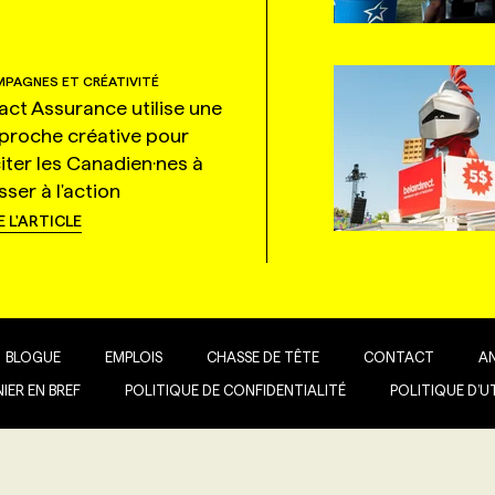
PAGNES ET CRÉATIVITÉ
tact Assurance utilise une
proche créative pour
citer les Canadien·nes à
ser à l'action
E L'ARTICLE
BLOGUE
EMPLOIS
CHASSE DE TÊTE
CONTACT
A
IER EN BREF
POLITIQUE DE CONFIDENTIALITÉ
POLITIQUE D’U