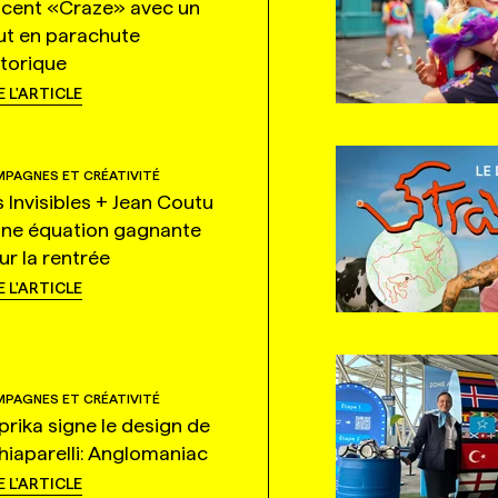
ncent «Craze» avec un
ut en parachute
storique
E L'ARTICLE
PAGNES ET CRÉATIVITÉ
s Invisibles + Jean Coutu
une équation gagnante
ur la rentrée
E L'ARTICLE
PAGNES ET CRÉATIVITÉ
prika signe le design de
hiaparelli: Anglomaniac
E L'ARTICLE