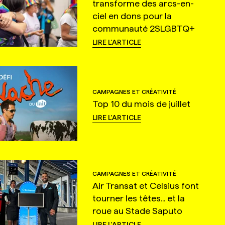
transforme des arcs-en-
ciel en dons pour la
communauté 2SLGBTQ+
LIRE L'ARTICLE
CAMPAGNES ET CRÉATIVITÉ
Top 10 du mois de juillet
LIRE L'ARTICLE
CAMPAGNES ET CRÉATIVITÉ
Air Transat et Celsius font
tourner les têtes... et la
roue au Stade Saputo
LIRE L'ARTICLE