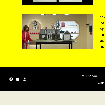
CAM
In
ap
in
pas
LIR
À PROPOS
GREN