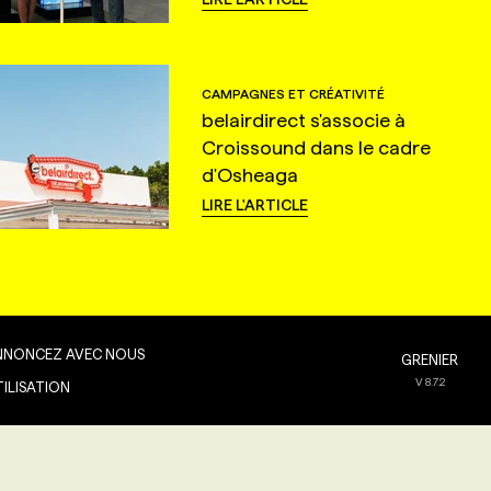
CAMPAGNES ET CRÉATIVITÉ
belairdirect s'associe à
Croissound dans le cadre
d'Osheaga
LIRE L'ARTICLE
NNONCEZ AVEC NOUS
GRENIER
V
8.7.2
TILISATION