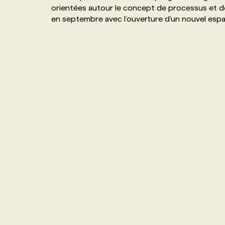
orientées autour le concept de processus et de 
NOS TARIFS
ANNONCEZ AVEC NOUS
en septembre avec l’ouverture d’un nouvel esp
PROGRAMMES DE SUBVENTIONS
FAQ
ANNONCEZ AVEC NOUS