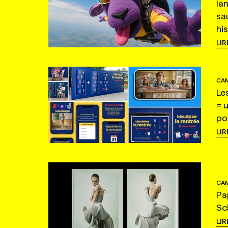
la
sa
hi
LIR
CAM
Le
= 
po
LIR
CAM
Pa
Sc
LIR