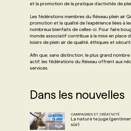
et la promotion de la pratique d’activités de ple
NOS TARIFS
ANNONCEZ AVEC NOUS
Les fédérations membres du Réseau plein air Québ
promotion et la qualité de l’expérience liées à l
PROGRAMMES DE SUBVENTIONS
nombreux bienfaits de celles-ci. Pour faire boug
monde associatif contribue à la mise en place 
loisirs de plein air de qualité, éthiques et sécurit
FAQ
Afin que, sans distinction, le plus grand nomb
actif, les fédérations du Réseau offrent aux n
ANNONCEZ AVEC NOUS
services.
Dans les nouvelles
CAMPAGNES ET CRÉATIVITÉ
La nature te juge (gentime
sûr)