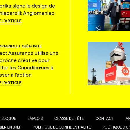
prika signe le design de
hiaparelli: Anglomaniac
E L'ARTICLE
PAGNES ET CRÉATIVITÉ
tact Assurance utilise une
proche créative pour
citer les Canadien·nes à
ser à l'action
E L'ARTICLE
BLOGUE
EMPLOIS
CHASSE DE TÊTE
CONTACT
A
IER EN BREF
POLITIQUE DE CONFIDENTIALITÉ
POLITIQUE D’U