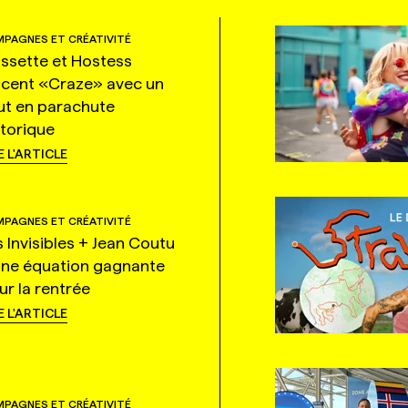
PAGNES ET CRÉATIVITÉ
ssette et Hostess
ncent «Craze» avec un
ut en parachute
storique
E L'ARTICLE
PAGNES ET CRÉATIVITÉ
s Invisibles + Jean Coutu
une équation gagnante
ur la rentrée
E L'ARTICLE
PAGNES ET CRÉATIVITÉ