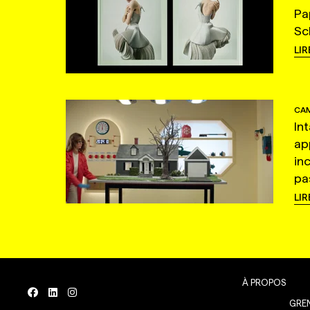
Pa
Sc
LIR
CAM
In
ap
in
pas
LIR
À PROPOS
GREN