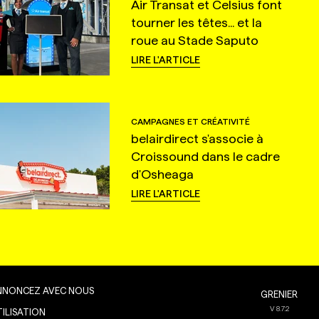
Air Transat et Celsius font
tourner les têtes... et la
roue au Stade Saputo
LIRE L'ARTICLE
CAMPAGNES ET CRÉATIVITÉ
belairdirect s'associe à
Croissound dans le cadre
d'Osheaga
LIRE L'ARTICLE
NNONCEZ AVEC NOUS
GRENIER
V
8.7.2
TILISATION