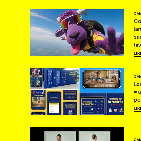
CAM
Co
la
sa
hi
LIR
CAM
Le
= 
po
LIR
CAM