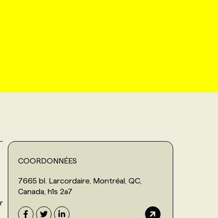
COORDONNÉES
7665 bl. Larcordaire, Montréal, QC,
Canada, h1s 2a7
r
t