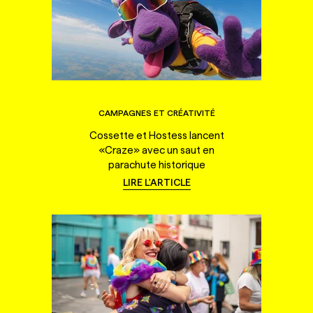
CAMPAGNES ET CRÉATIVITÉ
Cossette et Hostess lancent
«Craze» avec un saut en
parachute historique
LIRE L'ARTICLE