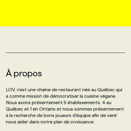
MARKETING ET COMMUNICATION
NOUVEAUX MANDATS
AFFICHEZ UN POSTE / TARIFS
CANDIDAT
BULLETIN RECRUTEMENT
NOS CONFÉRENCES
FORMATIONS
WEB & MÉDIAS SOCIAUX
VOIR LES OFFRES
AFFAIRES DE L'INDUSTRIE
CONSULTER LA CVTHÈQUE
INFOLETTRE PUBLICITÉ
FAQ
NOS FORMATIONS EN LIGNE
CHASSE DE TÊTE
MARKETING DURABLE
PROFIL CANDIDAT
INITIATIVES NUMÉRIQUES
PROFIL ENTREPRISE
ANNONCEZ AVEC NOUS
ANNONCEZ AVEC NOUS
NOS PARCOURS DE FORMATIONS
SERVICE DE CHASSE DE TÊTE
GEO/SEO
À propos
PRIX ET DISTINCTIONS
FAQ
FORMATIONS PERSONNALISÉES
NOS TARIFS
ÉVÉNEMENTIEL
TENDANCES
ANNONCEZ AVEC NOUS
LOV, c'est une chaine de restaurant née au Québec qui
NOS FORMATEUR‧RICES
NOS EXPERTISES
a comme mission de démocratiser la cuisine végane.
Nous avons présentement 5 établissements, 4 au
NOS AUTEUR‧RICES
POURQUOI CHOISIR NOS FORMATIONS
FAQ
Québec et 1 en Ontario et nous sommes présentement
à la recherche de bons joueurs d'équipe afin de venir
nous aider dans notre plan de croissance.
NOS TARIFS
ANNONCEZ AVEC NOUS