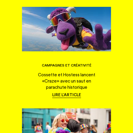
CAMPAGNES ET CRÉATIVITÉ
Cossette et Hostess lancent
«Craze» avec un saut en
parachute historique
LIRE L'ARTICLE