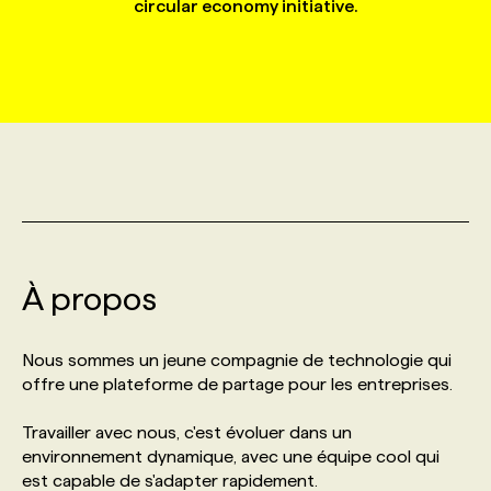
circular economy initiative.
MARKETING ET COMMUNICATION
NOUVEAUX MANDATS
AFFICHEZ UN POSTE / TARIFS
CANDIDAT
BULLETIN RECRUTEMENT
NOS CONFÉRENCES
FORMATIONS
WEB & MÉDIAS SOCIAUX
VOIR LES OFFRES
AFFAIRES DE L'INDUSTRIE
CONSULTER LA CVTHÈQUE
INFOLETTRE PUBLICITÉ
FAQ
NOS FORMATIONS EN LIGNE
CHASSE DE TÊTE
MARKETING DURABLE
PROFIL CANDIDAT
INITIATIVES NUMÉRIQUES
PROFIL ENTREPRISE
ANNONCEZ AVEC NOUS
ANNONCEZ AVEC NOUS
NOS PARCOURS DE FORMATIONS
SERVICE DE CHASSE DE TÊTE
GEO/SEO
PRIX ET DISTINCTIONS
FAQ
FORMATIONS PERSONNALISÉES
NOS TARIFS
À propos
ÉVÉNEMENTIEL
TENDANCES
ANNONCEZ AVEC NOUS
NOS FORMATEUR‧RICES
NOS EXPERTISES
Nous sommes un jeune compagnie de technologie qui
offre une plateforme de partage pour les entreprises.
NOS AUTEUR‧RICES
POURQUOI CHOISIR NOS FORMATIONS
FAQ
Travailler avec nous, c'est évoluer dans un
environnement dynamique, avec une équipe cool qui
NOS TARIFS
ANNONCEZ AVEC NOUS
est capable de s'adapter rapidement.