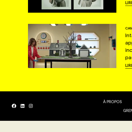
LIR
CAM
In
ap
in
pas
LIR
À PROPOS
GREN