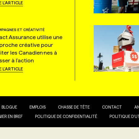
E L'ARTICLE
PAGNES ET CRÉATIVITÉ
tact Assurance utilise une
proche créative pour
citer les Canadien·nes à
ser à l'action
E L'ARTICLE
BLOGUE
EMPLOIS
CHASSE DE TÊTE
CONTACT
A
IER EN BREF
POLITIQUE DE CONFIDENTIALITÉ
POLITIQUE D’U