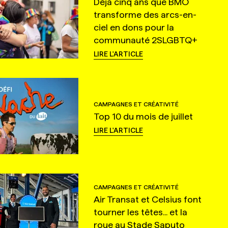
Déjà cinq ans que BMO
transforme des arcs-en-
ciel en dons pour la
communauté 2SLGBTQ+
LIRE L'ARTICLE
CAMPAGNES ET CRÉATIVITÉ
Top 10 du mois de juillet
LIRE L'ARTICLE
CAMPAGNES ET CRÉATIVITÉ
Air Transat et Celsius font
tourner les têtes... et la
roue au Stade Saputo