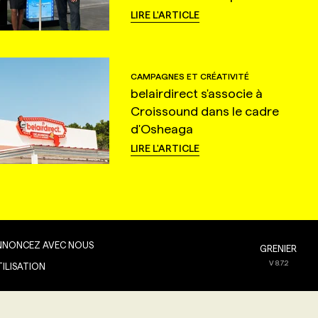
LIRE L'ARTICLE
CAMPAGNES ET CRÉATIVITÉ
belairdirect s'associe à
Croissound dans le cadre
d'Osheaga
LIRE L'ARTICLE
NNONCEZ AVEC NOUS
GRENIER
V
8.7.2
TILISATION