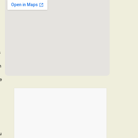
s
n
e
u