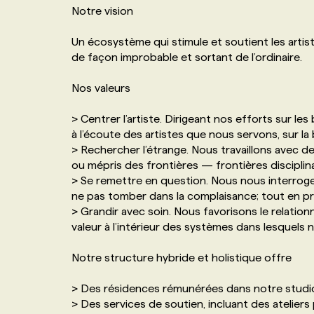
Notre vision
NOS TARIFS
ANNONCEZ AVEC NOUS
Un écosystème qui stimule et soutient les artis
de façon improbable et sortant de l’ordinaire.
PROGRAMMES DE SUBVENTIONS
Nos valeurs
FAQ
> Centrer l’artiste. Dirigeant nos efforts sur 
à l’écoute des artistes que nous servons, sur la 
ANNONCEZ AVEC NOUS
> Rechercher l’étrange. Nous travaillons avec de
ou mépris des frontières — frontières disciplin
> Se remettre en question. Nous nous interrogeo
ne pas tomber dans la complaisance; tout en pri
> Grandir avec soin. Nous favorisons le relationn
valeur à l’intérieur des systèmes dans lesquels
Notre structure hybride et holistique offre
> Des résidences rémunérées dans notre studio
> Des services de soutien, incluant des ateliers