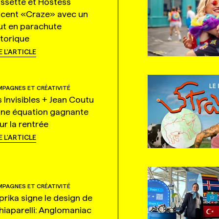
ssette et Hostess
ncent «Craze» avec un
ut en parachute
storique
E L'ARTICLE
PAGNES ET CRÉATIVITÉ
s Invisibles + Jean Coutu
une équation gagnante
ur la rentrée
E L'ARTICLE
PAGNES ET CRÉATIVITÉ
prika signe le design de
hiaparelli: Anglomaniac