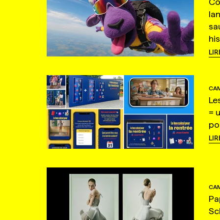
Co
la
sa
hi
LIR
CAM
Le
= 
po
LIR
CAM
Pa
Sc