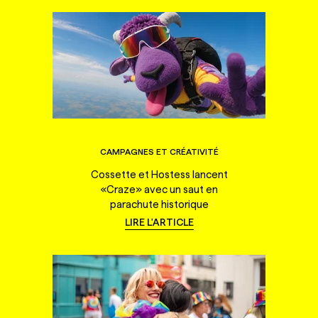
CAMPAGNES ET CRÉATIVITÉ
Cossette et Hostess lancent
«Craze» avec un saut en
parachute historique
LIRE L'ARTICLE