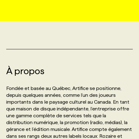
MARKETING ET COMMUNICATION
NOUVEAUX MANDATS
AFFICHEZ UN POSTE / TARIFS
CANDIDAT
BULLETIN RECRUTEMENT
NOS CONFÉRENCES
FORMATIONS
WEB & MÉDIAS SOCIAUX
VOIR LES OFFRES
AFFAIRES DE L'INDUSTRIE
CONSULTER LA CVTHÈQUE
INFOLETTRE PUBLICITÉ
FAQ
NOS FORMATIONS EN LIGNE
CHASSE DE TÊTE
MARKETING DURABLE
PROFIL CANDIDAT
INITIATIVES NUMÉRIQUES
PROFIL ENTREPRISE
ANNONCEZ AVEC NOUS
ANNONCEZ AVEC NOUS
NOS PARCOURS DE FORMATIONS
SERVICE DE CHASSE DE TÊTE
À propos
GEO/SEO
PRIX ET DISTINCTIONS
FAQ
FORMATIONS PERSONNALISÉES
NOS TARIFS
Fondée et basée au Québec, Artifice se positionne,
ÉVÉNEMENTIEL
TENDANCES
ANNONCEZ AVEC NOUS
depuis quelques années, comme l’un des joueurs
NOS FORMATEUR‧RICES
NOS EXPERTISES
importants dans le paysage culturel au Canada. En tant
que maison de disque indépendante, l’entreprise offre
NOS AUTEUR‧RICES
POURQUOI CHOISIR NOS FORMATIONS
FAQ
une gamme complète de services tels que la
distribution numérique, la promotion (radio, médias), la
gérance et l’édition musicale. Artifice compte également
NOS TARIFS
ANNONCEZ AVEC NOUS
dans ses rangs deux autres labels locaux: Rozaire et