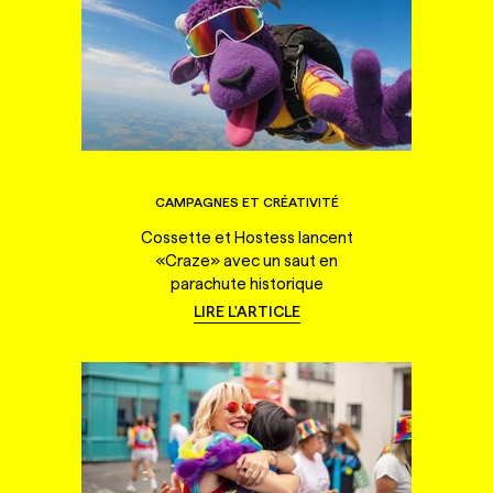
CAMPAGNES ET CRÉATIVITÉ
Cossette et Hostess lancent
«Craze» avec un saut en
parachute historique
LIRE L'ARTICLE