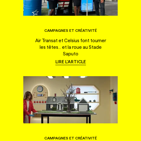
CAMPAGNES ET CRÉATIVITÉ
Air Transat et Celsius font tourner
les têtes... et la roue au Stade
Saputo
LIRE L'ARTICLE
CAMPAGNES ET CRÉATIVITÉ