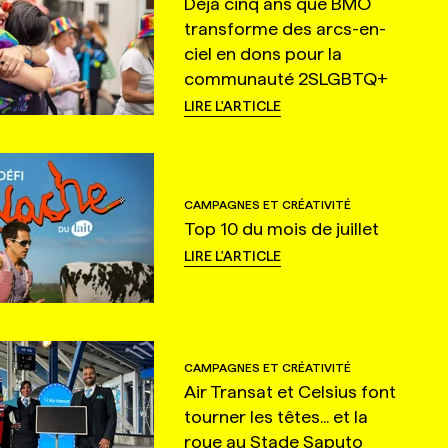
Déjà cinq ans que BMO
transforme des arcs-en-
ciel en dons pour la
communauté 2SLGBTQ+
LIRE L'ARTICLE
CAMPAGNES ET CRÉATIVITÉ
Top 10 du mois de juillet
LIRE L'ARTICLE
CAMPAGNES ET CRÉATIVITÉ
Air Transat et Celsius font
tourner les têtes... et la
roue au Stade Saputo