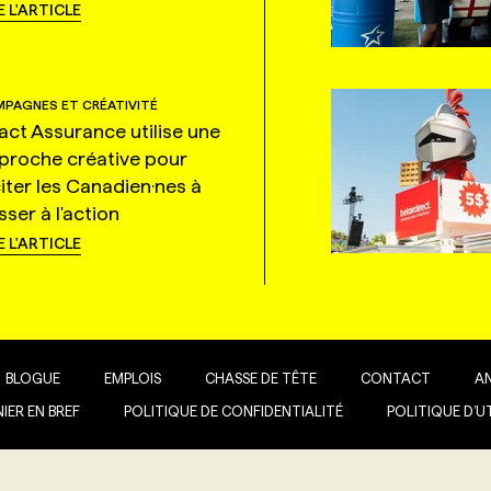
E L'ARTICLE
PAGNES ET CRÉATIVITÉ
tact Assurance utilise une
proche créative pour
citer les Canadien·nes à
ser à l'action
E L'ARTICLE
BLOGUE
EMPLOIS
CHASSE DE TÊTE
CONTACT
A
IER EN BREF
POLITIQUE DE CONFIDENTIALITÉ
POLITIQUE D’U