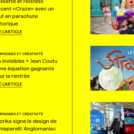
ssette et Hostess
ncent «Craze» avec un
ut en parachute
storique
E L'ARTICLE
PAGNES ET CRÉATIVITÉ
s Invisibles + Jean Coutu
une équation gagnante
ur la rentrée
E L'ARTICLE
PAGNES ET CRÉATIVITÉ
prika signe le design de
hiaparelli: Anglomaniac