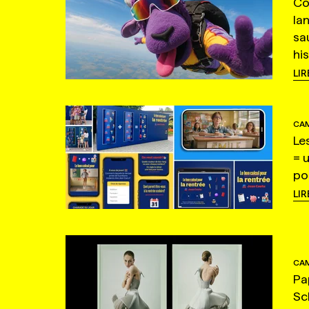
Co
la
sa
hi
LIR
CAM
Le
= 
po
LIR
CAM
Pa
Sc