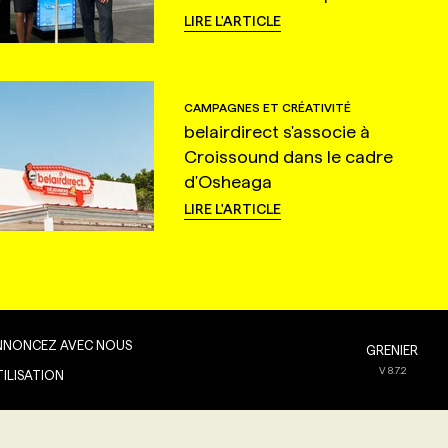
LIRE L'ARTICLE
CAMPAGNES ET CRÉATIVITÉ
belairdirect s'associe à
Croissound dans le cadre
d'Osheaga
LIRE L'ARTICLE
NNONCEZ AVEC NOUS
GRENIER
V
8.7.2
TILISATION