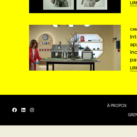
LIR
CAM
In
ap
in
pas
LIR
À PROPOS
GREN