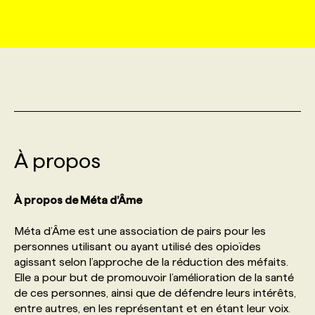
MARKETING ET COMMUNICATION
NOUVEAUX MANDATS
AFFICHEZ UN POSTE / TARIFS
CANDIDAT
BULLETIN RECRUTEMENT
NOS CONFÉRENCES
FORMATIONS
WEB & MÉDIAS SOCIAUX
VOIR LES OFFRES
AFFAIRES DE L'INDUSTRIE
CONSULTER LA CVTHÈQUE
INFOLETTRE PUBLICITÉ
FAQ
NOS FORMATIONS EN LIGNE
CHASSE DE TÊTE
MARKETING DURABLE
PROFIL CANDIDAT
INITIATIVES NUMÉRIQUES
PROFIL ENTREPRISE
ANNONCEZ AVEC NOUS
ANNONCEZ AVEC NOUS
NOS PARCOURS DE FORMATIONS
SERVICE DE CHASSE DE TÊTE
À propos
GEO/SEO
PRIX ET DISTINCTIONS
FAQ
FORMATIONS PERSONNALISÉES
NOS TARIFS
À propos de Méta d’Âme
ÉVÉNEMENTIEL
TENDANCES
ANNONCEZ AVEC NOUS
NOS FORMATEUR‧RICES
NOS EXPERTISES
Méta d’Âme est une association de pairs pour les
personnes utilisant ou ayant utilisé des opioïdes
NOS AUTEUR‧RICES
POURQUOI CHOISIR NOS FORMATIONS
FAQ
agissant selon l’approche de la réduction des méfaits.
Elle a pour but de promouvoir l’amélioration de la santé
de ces personnes, ainsi que de défendre leurs intérêts,
NOS TARIFS
ANNONCEZ AVEC NOUS
entre autres, en les représentant et en étant leur voix.