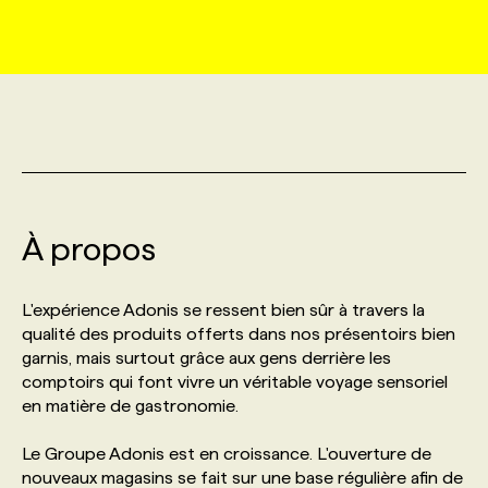
MARKETING ET COMMUNICATION
NOUVEAUX MANDATS
AFFICHEZ UN POSTE / TARIFS
CANDIDAT
BULLETIN RECRUTEMENT
NOS CONFÉRENCES
FORMATIONS
WEB & MÉDIAS SOCIAUX
VOIR LES OFFRES
AFFAIRES DE L'INDUSTRIE
CONSULTER LA CVTHÈQUE
INFOLETTRE PUBLICITÉ
FAQ
NOS FORMATIONS EN LIGNE
CHASSE DE TÊTE
MARKETING DURABLE
PROFIL CANDIDAT
INITIATIVES NUMÉRIQUES
PROFIL ENTREPRISE
ANNONCEZ AVEC NOUS
ANNONCEZ AVEC NOUS
NOS PARCOURS DE FORMATIONS
SERVICE DE CHASSE DE TÊTE
À propos
GEO/SEO
PRIX ET DISTINCTIONS
FAQ
FORMATIONS PERSONNALISÉES
NOS TARIFS
L'expérience Adonis se ressent bien sûr à travers la
ÉVÉNEMENTIEL
TENDANCES
ANNONCEZ AVEC NOUS
qualité des produits offerts dans nos présentoirs bien
NOS FORMATEUR‧RICES
NOS EXPERTISES
garnis, mais surtout grâce aux gens derrière les
comptoirs qui font vivre un véritable voyage sensoriel
NOS AUTEUR‧RICES
POURQUOI CHOISIR NOS FORMATIONS
FAQ
en matière de gastronomie.
Le Groupe Adonis est en croissance. L'ouverture de
NOS TARIFS
ANNONCEZ AVEC NOUS
nouveaux magasins se fait sur une base régulière afin de