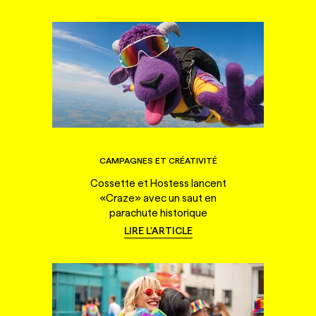
CAMPAGNES ET CRÉATIVITÉ
Cossette et Hostess lancent
«Craze» avec un saut en
parachute historique
LIRE L'ARTICLE