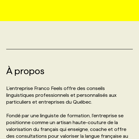
MARKETING ET COMMUNICATION
NOUVEAUX MANDATS
AFFICHEZ UN POSTE / TARIFS
CANDIDAT
BULLETIN RECRUTEMENT
NOS CONFÉRENCES
FORMATIONS
WEB & MÉDIAS SOCIAUX
VOIR LES OFFRES
AFFAIRES DE L'INDUSTRIE
CONSULTER LA CVTHÈQUE
INFOLETTRE PUBLICITÉ
FAQ
NOS FORMATIONS EN LIGNE
CHASSE DE TÊTE
MARKETING DURABLE
PROFIL CANDIDAT
INITIATIVES NUMÉRIQUES
PROFIL ENTREPRISE
ANNONCEZ AVEC NOUS
ANNONCEZ AVEC NOUS
NOS PARCOURS DE FORMATIONS
SERVICE DE CHASSE DE TÊTE
À propos
GEO/SEO
PRIX ET DISTINCTIONS
FAQ
FORMATIONS PERSONNALISÉES
NOS TARIFS
L’entreprise Franco Feels offre des conseils
ÉVÉNEMENTIEL
TENDANCES
ANNONCEZ AVEC NOUS
linguistiques professionnels et personnalisés aux
NOS FORMATEUR‧RICES
NOS EXPERTISES
particuliers et entreprises du Québec.
NOS AUTEUR‧RICES
POURQUOI CHOISIR NOS FORMATIONS
FAQ
Fondé par une linguiste de formation, l'entreprise se
positionne comme un artisan haute-couture de la
valorisation du français qui enseigne, coache et offre
NOS TARIFS
ANNONCEZ AVEC NOUS
des consultations pour valoriser la langue française au