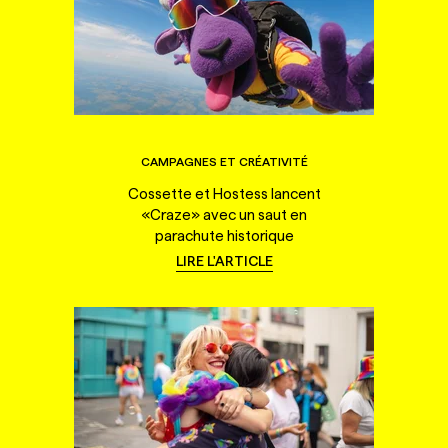
CAMPAGNES ET CRÉATIVITÉ
Cossette et Hostess lancent
«Craze» avec un saut en
parachute historique
LIRE L'ARTICLE