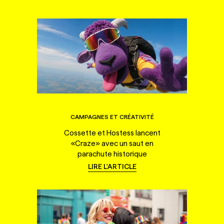
CAMPAGNES ET CRÉATIVITÉ
Cossette et Hostess lancent
«Craze» avec un saut en
parachute historique
LIRE L'ARTICLE