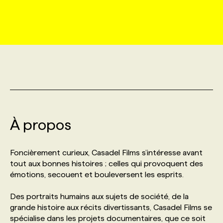
MARKETING ET COMMUNICATION
NOUVEAUX MANDATS
AFFICHEZ UN POSTE / TARIFS
CANDIDAT
BULLETIN RECRUTEMENT
NOS CONFÉRENCES
FORMATIONS
WEB & MÉDIAS SOCIAUX
VOIR LES OFFRES
AFFAIRES DE L'INDUSTRIE
CONSULTER LA CVTHÈQUE
INFOLETTRE PUBLICITÉ
FAQ
NOS FORMATIONS EN LIGNE
CHASSE DE TÊTE
MARKETING DURABLE
PROFIL CANDIDAT
INITIATIVES NUMÉRIQUES
PROFIL ENTREPRISE
ANNONCEZ AVEC NOUS
ANNONCEZ AVEC NOUS
NOS PARCOURS DE FORMATIONS
SERVICE DE CHASSE DE TÊTE
GEO/SEO
À propos
PRIX ET DISTINCTIONS
FAQ
FORMATIONS PERSONNALISÉES
NOS TARIFS
ÉVÉNEMENTIEL
TENDANCES
ANNONCEZ AVEC NOUS
Foncièrement curieux, Casadel Films s’intéresse avant
NOS FORMATEUR‧RICES
NOS EXPERTISES
tout aux bonnes histoires ; celles qui provoquent des
émotions, secouent et bouleversent les esprits.
NOS AUTEUR‧RICES
POURQUOI CHOISIR NOS FORMATIONS
FAQ
Des portraits humains aux sujets de société, de la
grande histoire aux récits divertissants, Casadel Films se
NOS TARIFS
ANNONCEZ AVEC NOUS
spécialise dans les projets documentaires, que ce soit