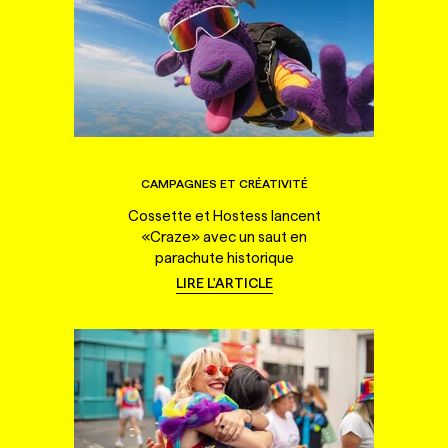
CAMPAGNES ET CRÉATIVITÉ
Cossette et Hostess lancent
«Craze» avec un saut en
parachute historique
LIRE L'ARTICLE