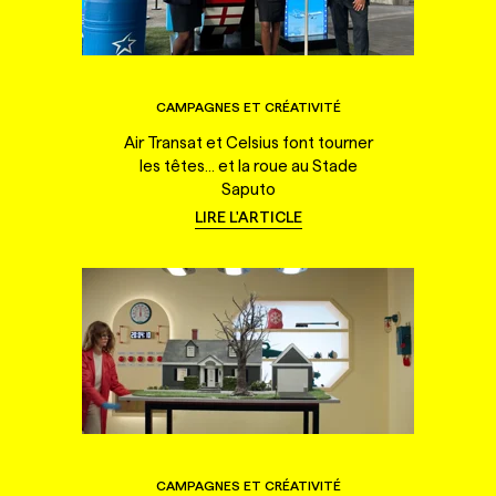
CAMPAGNES ET CRÉATIVITÉ
Air Transat et Celsius font tourner
les têtes... et la roue au Stade
Saputo
LIRE L'ARTICLE
CAMPAGNES ET CRÉATIVITÉ