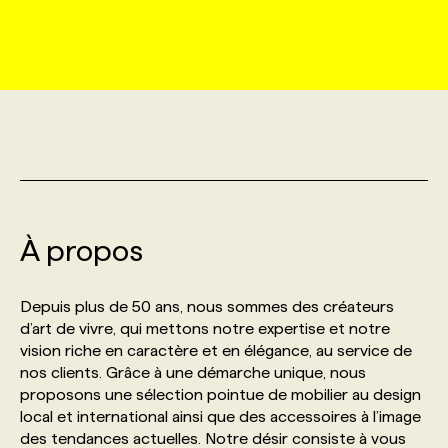
MARKETING ET COMMUNICATION
NOUVEAUX MANDATS
AFFICHEZ UN POSTE / TARIFS
CANDIDAT
BULLETIN RECRUTEMENT
NOS CONFÉRENCES
FORMATIONS
WEB & MÉDIAS SOCIAUX
VOIR LES OFFRES
AFFAIRES DE L'INDUSTRIE
CONSULTER LA CVTHÈQUE
INFOLETTRE PUBLICITÉ
FAQ
NOS FORMATIONS EN LIGNE
CHASSE DE TÊTE
MARKETING DURABLE
PROFIL CANDIDAT
INITIATIVES NUMÉRIQUES
PROFIL ENTREPRISE
ANNONCEZ AVEC NOUS
ANNONCEZ AVEC NOUS
NOS PARCOURS DE FORMATIONS
SERVICE DE CHASSE DE TÊTE
GEO/SEO
À propos
PRIX ET DISTINCTIONS
FAQ
FORMATIONS PERSONNALISÉES
NOS TARIFS
ÉVÉNEMENTIEL
TENDANCES
ANNONCEZ AVEC NOUS
Depuis plus de 50 ans, nous sommes des créateurs
NOS FORMATEUR‧RICES
NOS EXPERTISES
d’art de vivre, qui mettons notre expertise et notre
vision riche en caractère et en élégance, au service de
NOS AUTEUR‧RICES
POURQUOI CHOISIR NOS FORMATIONS
FAQ
nos clients. Grâce à une démarche unique, nous
proposons une sélection pointue de mobilier au design
local et international ainsi que des accessoires à l’image
NOS TARIFS
ANNONCEZ AVEC NOUS
des tendances actuelles. Notre désir consiste à vous