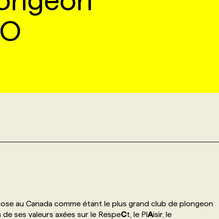
longeon
O
pose au Canada comme étant le plus grand club de plongeon
n de ses valeurs axées sur le Respe
C
t, le Pl
A
isir, le