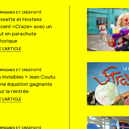
PAGNES ET CRÉATIVITÉ
ssette et Hostess
ncent «Craze» avec un
ut en parachute
storique
E L'ARTICLE
PAGNES ET CRÉATIVITÉ
s Invisibles + Jean Coutu
une équation gagnante
ur la rentrée
E L'ARTICLE
PAGNES ET CRÉATIVITÉ