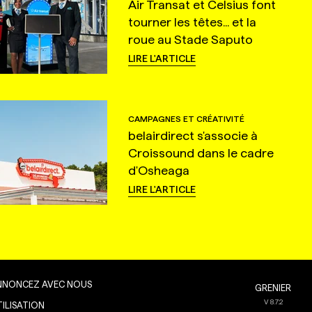
Air Transat et Celsius font
tourner les têtes... et la
roue au Stade Saputo
LIRE L'ARTICLE
CAMPAGNES ET CRÉATIVITÉ
belairdirect s'associe à
Croissound dans le cadre
d'Osheaga
LIRE L'ARTICLE
NNONCEZ AVEC NOUS
GRENIER
V
8.7.2
TILISATION