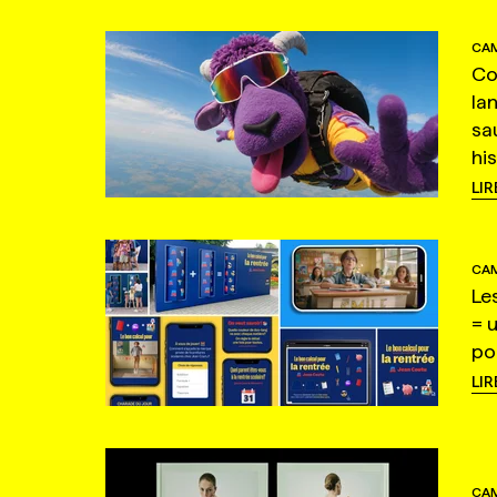
CAM
Co
la
sa
hi
LIR
CAM
Le
= 
po
LIR
CAM