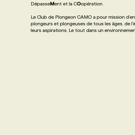
Dépasse
M
ent et la C
O
opération.
NOS TARIFS
ANNONCEZ AVEC NOUS
Le Club de Plongeon CAMO a pour mission d’ens
plongeurs et plongeuses de tous les âges, de l’i
PROGRAMMES DE SUBVENTIONS
leurs aspirations. Le tout dans un environnement
FAQ
ANNONCEZ AVEC NOUS