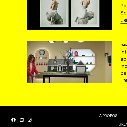
Pa
Sc
LIR
CAM
In
ap
in
pas
LIR
À PROPOS
GREN