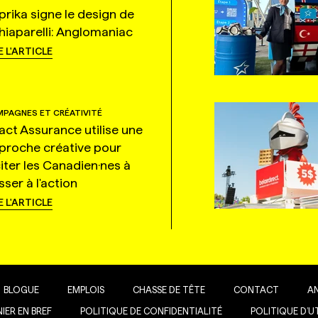
prika signe le design de
hiaparelli: Anglomaniac
E L'ARTICLE
PAGNES ET CRÉATIVITÉ
tact Assurance utilise une
proche créative pour
citer les Canadien·nes à
ser à l'action
E L'ARTICLE
BLOGUE
EMPLOIS
CHASSE DE TÊTE
CONTACT
A
IER EN BREF
POLITIQUE DE CONFIDENTIALITÉ
POLITIQUE D’U