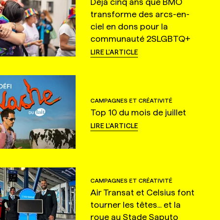
Déjà cinq ans que BMO
transforme des arcs-en-
ciel en dons pour la
communauté 2SLGBTQ+
LIRE L'ARTICLE
CAMPAGNES ET CRÉATIVITÉ
Top 10 du mois de juillet
LIRE L'ARTICLE
CAMPAGNES ET CRÉATIVITÉ
Air Transat et Celsius font
tourner les têtes... et la
roue au Stade Saputo