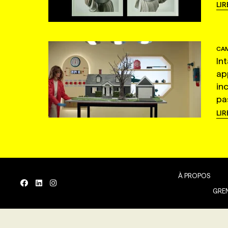
LIR
CAM
In
ap
in
pas
LIR
À PROPOS
GREN