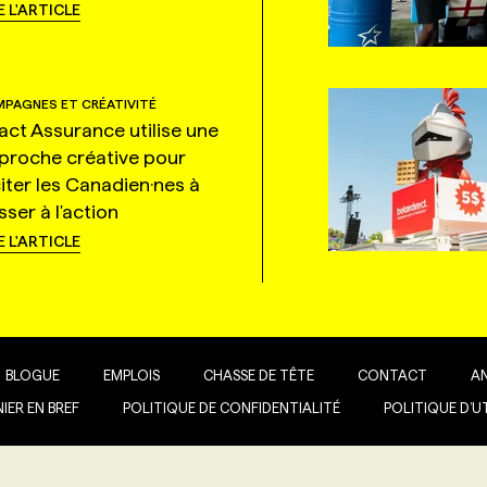
E L'ARTICLE
PAGNES ET CRÉATIVITÉ
tact Assurance utilise une
proche créative pour
citer les Canadien·nes à
ser à l'action
E L'ARTICLE
BLOGUE
EMPLOIS
CHASSE DE TÊTE
CONTACT
A
IER EN BREF
POLITIQUE DE CONFIDENTIALITÉ
POLITIQUE D’U