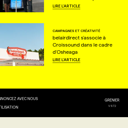
LIRE L'ARTICLE
CAMPAGNES ET CRÉATIVITÉ
belairdirect s'associe à
Croissound dans le cadre
d'Osheaga
LIRE L'ARTICLE
NNONCEZ AVEC NOUS
GRENIER
V
8.7.2
TILISATION