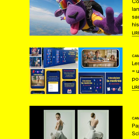
Co
la
sa
hi
LIR
CAM
Le
= 
po
LIR
CAM
Pa
Sc