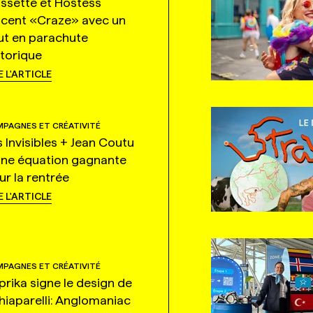
ssette et Hostess
ncent «Craze» avec un
ut en parachute
storique
E L'ARTICLE
PAGNES ET CRÉATIVITÉ
s Invisibles + Jean Coutu
une équation gagnante
ur la rentrée
E L'ARTICLE
PAGNES ET CRÉATIVITÉ
prika signe le design de
hiaparelli: Anglomaniac