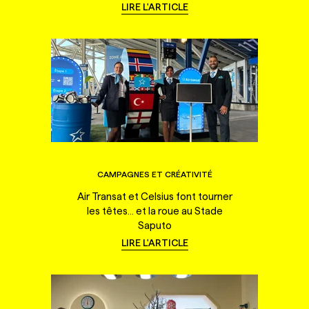
LIRE L'ARTICLE
CAMPAGNES ET CRÉATIVITÉ
Air Transat et Celsius font tourner
les têtes... et la roue au Stade
Saputo
LIRE L'ARTICLE