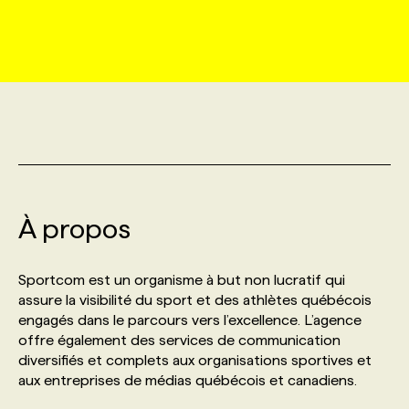
MARKETING ET COMMUNICATION
NOUVEAUX MANDATS
AFFICHEZ UN POSTE / TARIFS
CANDIDAT
BULLETIN RECRUTEMENT
NOS CONFÉRENCES
FORMATIONS
WEB & MÉDIAS SOCIAUX
VOIR LES OFFRES
AFFAIRES DE L'INDUSTRIE
CONSULTER LA CVTHÈQUE
INFOLETTRE PUBLICITÉ
FAQ
NOS FORMATIONS EN LIGNE
CHASSE DE TÊTE
MARKETING DURABLE
PROFIL CANDIDAT
INITIATIVES NUMÉRIQUES
PROFIL ENTREPRISE
ANNONCEZ AVEC NOUS
ANNONCEZ AVEC NOUS
NOS PARCOURS DE FORMATIONS
SERVICE DE CHASSE DE TÊTE
GEO/SEO
À propos
PRIX ET DISTINCTIONS
FAQ
FORMATIONS PERSONNALISÉES
NOS TARIFS
ÉVÉNEMENTIEL
TENDANCES
ANNONCEZ AVEC NOUS
Sportcom est un organisme à but non lucratif qui
NOS FORMATEUR‧RICES
NOS EXPERTISES
assure la visibilité du sport et des athlètes québécois
engagés dans le parcours vers l’excellence. L’agence
NOS AUTEUR‧RICES
POURQUOI CHOISIR NOS FORMATIONS
FAQ
offre également des services de communication
diversifiés et complets aux organisations sportives et
aux entreprises de médias québécois et canadiens.
NOS TARIFS
ANNONCEZ AVEC NOUS