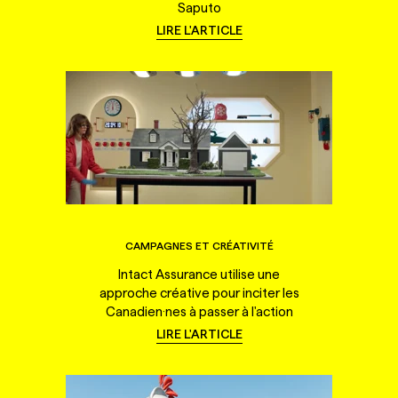
Saputo
LIRE L'ARTICLE
CAMPAGNES ET CRÉATIVITÉ
Intact Assurance utilise une
approche créative pour inciter les
Canadien·nes à passer à l'action
LIRE L'ARTICLE