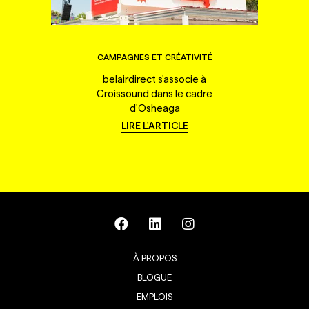
CAMPAGNES ET CRÉATIVITÉ
belairdirect s'associe à
Croissound dans le cadre
d'Osheaga
LIRE L'ARTICLE
À PROPOS
BLOGUE
EMPLOIS