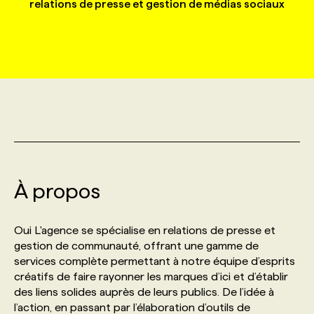
relations de presse et gestion de médias sociaux
MARKETING ET COMMUNICATION
NOUVEAUX MANDATS
AFFICHEZ UN POSTE / TARIFS
CANDIDAT
BULLETIN RECRUTEMENT
NOS CONFÉRENCES
FORMATIONS
WEB & MÉDIAS SOCIAUX
VOIR LES OFFRES
AFFAIRES DE L'INDUSTRIE
CONSULTER LA CVTHÈQUE
INFOLETTRE PUBLICITÉ
FAQ
NOS FORMATIONS EN LIGNE
CHASSE DE TÊTE
MARKETING DURABLE
PROFIL CANDIDAT
INITIATIVES NUMÉRIQUES
PROFIL ENTREPRISE
ANNONCEZ AVEC NOUS
ANNONCEZ AVEC NOUS
NOS PARCOURS DE FORMATIONS
SERVICE DE CHASSE DE TÊTE
GEO/SEO
PRIX ET DISTINCTIONS
FAQ
FORMATIONS PERSONNALISÉES
NOS TARIFS
À propos
ÉVÉNEMENTIEL
TENDANCES
ANNONCEZ AVEC NOUS
NOS FORMATEUR‧RICES
NOS EXPERTISES
Oui L'agence se spécialise en relations de presse et
gestion de communauté, offrant une gamme de
NOS AUTEUR‧RICES
POURQUOI CHOISIR NOS FORMATIONS
FAQ
services complète permettant à notre équipe d’esprits
créatifs de faire rayonner les marques d’ici et d’établir
des liens solides auprès de leurs publics. De l’idée à
NOS TARIFS
ANNONCEZ AVEC NOUS
l’action, en passant par l’élaboration d’outils de