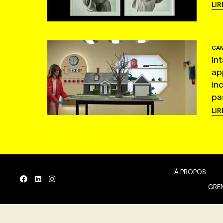
LIR
CAM
In
ap
in
pas
LIR
À PROPOS
GREN