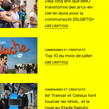
Déjà cinq ans que BMO
transforme des arcs-en-
ciel en dons pour la
communauté 2SLGBTQ+
LIRE L'ARTICLE
CAMPAGNES ET CRÉATIVITÉ
Top 10 du mois de juillet
LIRE L'ARTICLE
CAMPAGNES ET CRÉATIVITÉ
Air Transat et Celsius font
tourner les têtes... et la
roue au Stade Saputo