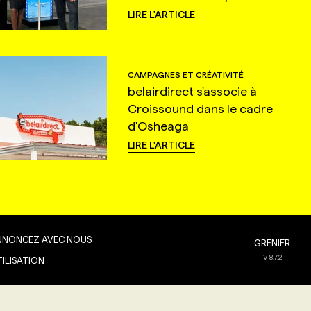
LIRE L'ARTICLE
CAMPAGNES ET CRÉATIVITÉ
belairdirect s'associe à
Croissound dans le cadre
d'Osheaga
LIRE L'ARTICLE
NNONCEZ AVEC NOUS
GRENIER
V
8.7.2
TILISATION