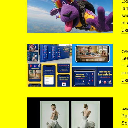
Co
la
sa
hi
LIR
CAM
Le
= 
po
LIR
CAM
Pa
Sc