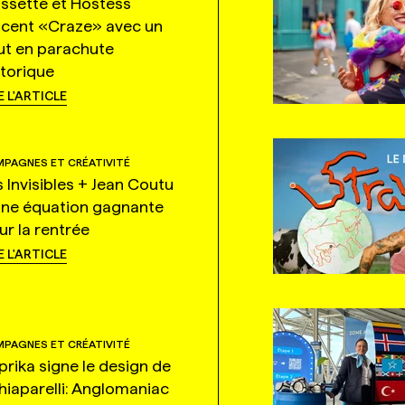
ssette et Hostess
ncent «Craze» avec un
ut en parachute
storique
E L'ARTICLE
PAGNES ET CRÉATIVITÉ
s Invisibles + Jean Coutu
une équation gagnante
ur la rentrée
E L'ARTICLE
PAGNES ET CRÉATIVITÉ
prika signe le design de
hiaparelli: Anglomaniac