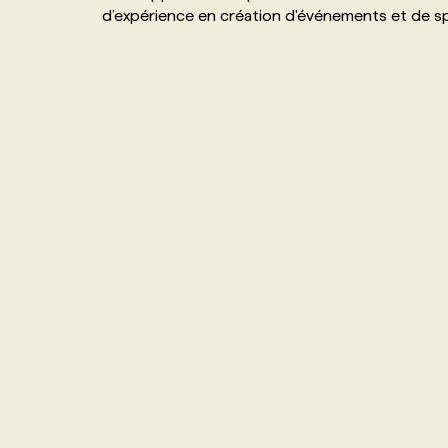
d’expérience en création d'événements et de sp
NOS TARIFS
ANNONCEZ AVEC NOUS
PROGRAMMES DE SUBVENTIONS
FAQ
ANNONCEZ AVEC NOUS