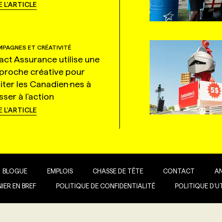
E L'ARTICLE
PAGNES ET CRÉATIVITÉ
tact Assurance utilise une
proche créative pour
citer les Canadien·nes à
ser à l'action
E L'ARTICLE
BLOGUE
EMPLOIS
CHASSE DE TÊTE
CONTACT
A
IER EN BREF
POLITIQUE DE CONFIDENTIALITÉ
POLITIQUE D’U