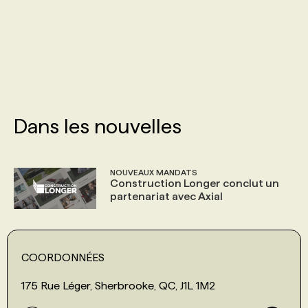
PROGRAMMES DE SUBVENTIONS
FAQ
ANNONCEZ AVEC NOUS
Dans les nouvelles
NOUVEAUX MANDATS
Construction Longer conclut un
partenariat avec Axial
COORDONNÉES
175 Rue Léger, Sherbrooke, QC, J1L 1M2