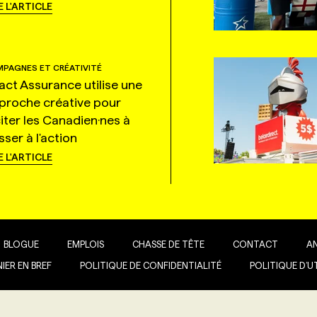
E L'ARTICLE
PAGNES ET CRÉATIVITÉ
tact Assurance utilise une
proche créative pour
citer les Canadien·nes à
ser à l'action
E L'ARTICLE
BLOGUE
EMPLOIS
CHASSE DE TÊTE
CONTACT
A
IER EN BREF
POLITIQUE DE CONFIDENTIALITÉ
POLITIQUE D’U