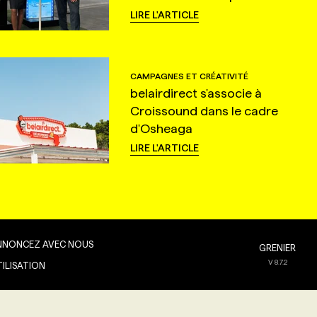
LIRE L'ARTICLE
CAMPAGNES ET CRÉATIVITÉ
belairdirect s'associe à
Croissound dans le cadre
d'Osheaga
LIRE L'ARTICLE
NNONCEZ AVEC NOUS
GRENIER
V
8.7.2
TILISATION