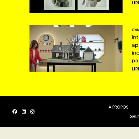
LIR
CAM
In
ap
in
pas
LIR
À PROPOS
GREN