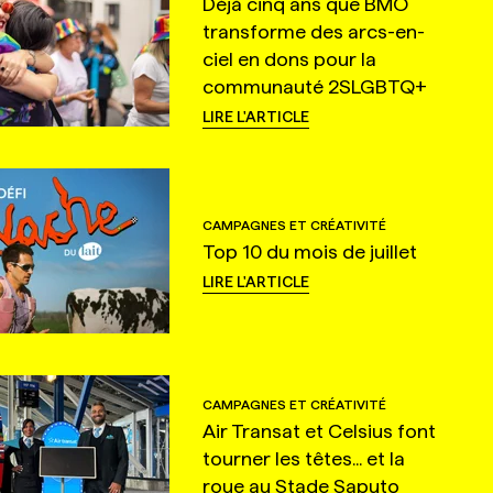
Déjà cinq ans que BMO
transforme des arcs-en-
ciel en dons pour la
communauté 2SLGBTQ+
LIRE L'ARTICLE
CAMPAGNES ET CRÉATIVITÉ
Top 10 du mois de juillet
LIRE L'ARTICLE
CAMPAGNES ET CRÉATIVITÉ
Air Transat et Celsius font
tourner les têtes... et la
roue au Stade Saputo