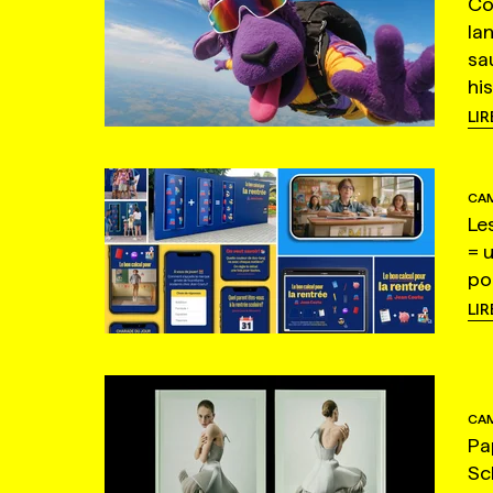
Co
la
sa
hi
LIR
CAM
Le
= 
po
LIR
CAM
Pa
Sc