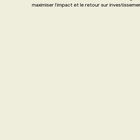
maximiser l’impact et le retour sur investisseme
NOS TARIFS
ANNONCEZ AVEC NOUS
PROGRAMMES DE SUBVENTIONS
FAQ
ANNONCEZ AVEC NOUS