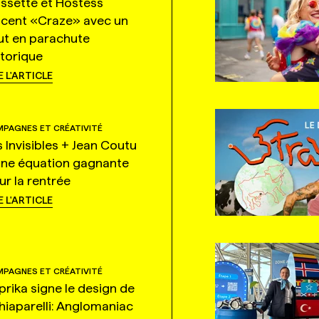
ssette et Hostess
ncent «Craze» avec un
ut en parachute
storique
E L'ARTICLE
PAGNES ET CRÉATIVITÉ
s Invisibles + Jean Coutu
une équation gagnante
ur la rentrée
E L'ARTICLE
PAGNES ET CRÉATIVITÉ
prika signe le design de
hiaparelli: Anglomaniac