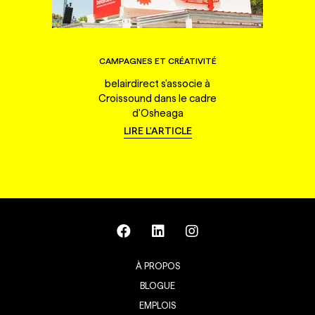
CAMPAGNES ET CRÉATIVITÉ
belairdirect s'associe à
Croissound dans le cadre
d'Osheaga
LIRE L'ARTICLE
À PROPOS
BLOGUE
EMPLOIS