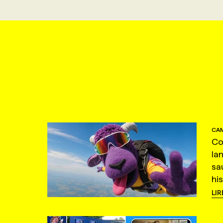
CAM
Co
la
sa
hi
LIR