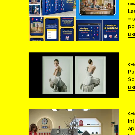
CAM
Le
= 
po
LIR
CAM
Pa
Sc
LIR
CAM
In
ap