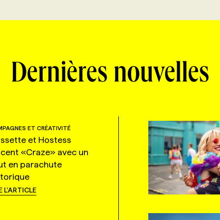
Dernières nouvelles
PAGNES ET CRÉATIVITÉ
ssette et Hostess
ncent «Craze» avec un
ut en parachute
storique
E L'ARTICLE