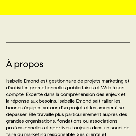
MARKETING ET COMMUNICATION
NOUVEAUX MANDATS
AFFICHEZ UN POSTE / TARIFS
CANDIDAT
BULLETIN RECRUTEMENT
NOS CONFÉRENCES
FORMATIONS
WEB & MÉDIAS SOCIAUX
VOIR LES OFFRES
AFFAIRES DE L'INDUSTRIE
CONSULTER LA CVTHÈQUE
INFOLETTRE PUBLICITÉ
FAQ
NOS FORMATIONS EN LIGNE
CHASSE DE TÊTE
MARKETING DURABLE
PROFIL CANDIDAT
INITIATIVES NUMÉRIQUES
PROFIL ENTREPRISE
ANNONCEZ AVEC NOUS
ANNONCEZ AVEC NOUS
NOS PARCOURS DE FORMATIONS
SERVICE DE CHASSE DE TÊTE
À propos
GEO/SEO
PRIX ET DISTINCTIONS
FAQ
FORMATIONS PERSONNALISÉES
NOS TARIFS
Isabelle Emond est gestionnaire de projets marketing et
d’activités promotionnelles publicitaires et Web à son
ÉVÉNEMENTIEL
TENDANCES
ANNONCEZ AVEC NOUS
NOS FORMATEUR‧RICES
NOS EXPERTISES
compte. Experte dans la compréhension des enjeux et
la réponse aux besoins, Isabelle Emond sait rallier les
bonnes équipes autour d’un projet et les amener à se
NOS AUTEUR‧RICES
POURQUOI CHOISIR NOS FORMATIONS
FAQ
dépasser. Elle travaille plus particulièrement auprès des
grandes organisations, fondations ou associations
professionnelles et sportives toujours dans un souci de
NOS TARIFS
ANNONCEZ AVEC NOUS
faire du marketing responsable. Ses clients et