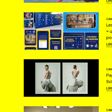
LIR
CAM
Le
= 
po
LIR
CAM
Pa
Sc
LIR
CAM