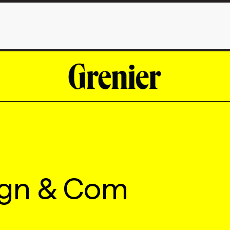
ign & Com
.