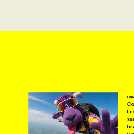
CAM
Co
la
sa
hi