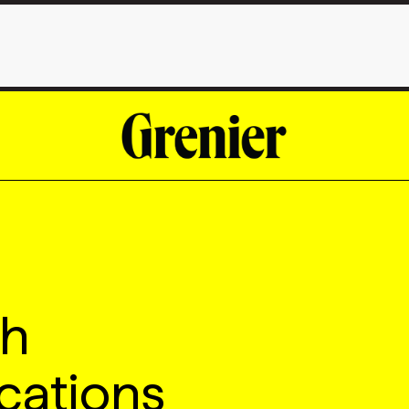
ch
ations