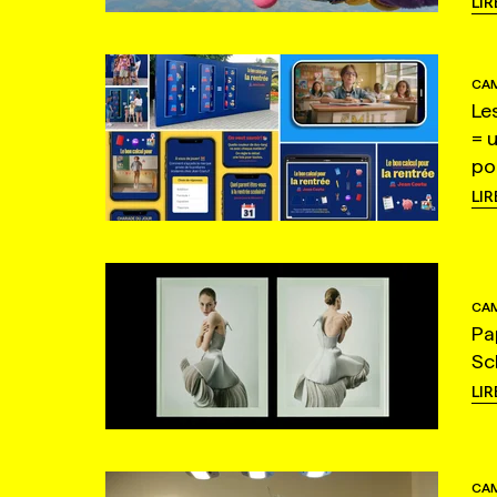
LIR
CAM
Le
= 
po
LIR
CAM
Pa
Sc
LIR
CAM