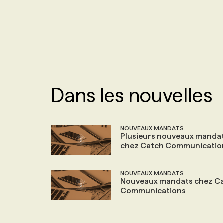
NOS TARIFS
ANNONCEZ AVEC NOUS
PROGRAMMES DE SUBVENTIONS
FAQ
Dans les nouvelles
ANNONCEZ AVEC NOUS
NOUVEAUX MANDATS
Plusieurs nouveaux manda
chez Catch Communicatio
NOUVEAUX MANDATS
Nouveaux mandats chez C
Communications