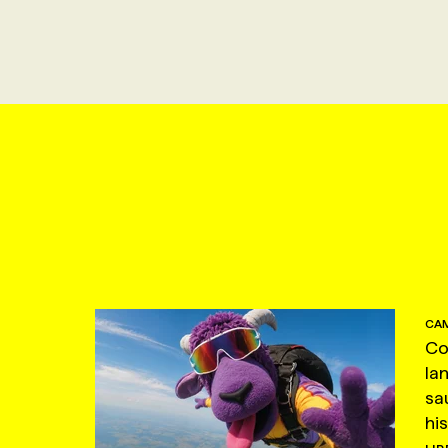
CAM
Co
la
sa
hi