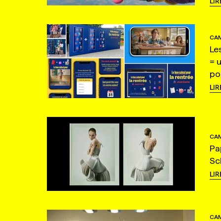
LIR
CAM
Le
= 
po
LIR
CAM
Pa
Sc
LIR
CAM