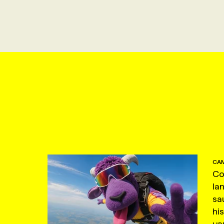
CAM
Co
la
sa
hi