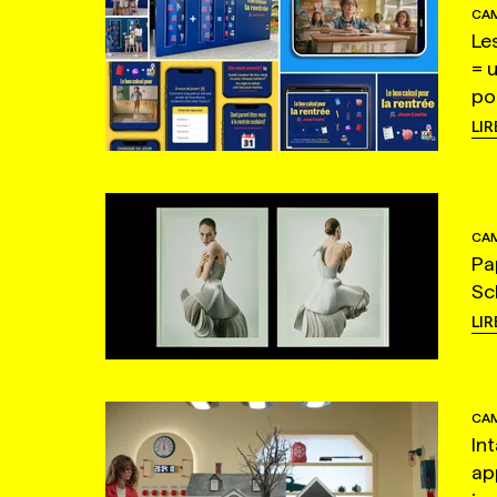
CAM
Le
= 
po
LIR
CAM
Pa
Sc
LIR
CAM
In
ap