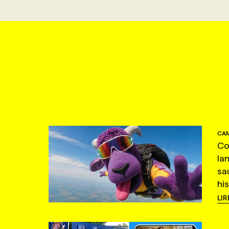
CAM
Co
la
sa
hi
LIR