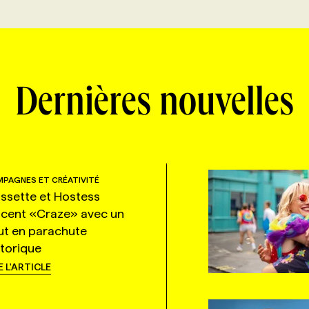
Dernières nouvelles
PAGNES ET CRÉATIVITÉ
ssette et Hostess
ncent «Craze» avec un
ut en parachute
storique
E L'ARTICLE