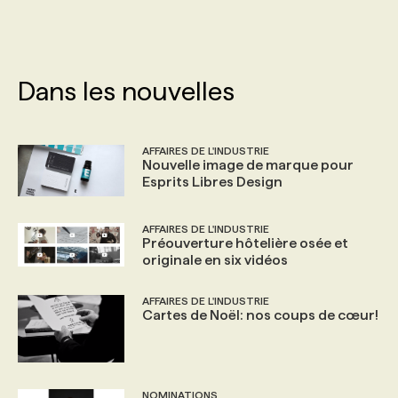
PROGRAMMES DE SUBVENTIONS
Dans les nouvelles
FAQ
AFFAIRES DE L'INDUSTRIE
ANNONCEZ AVEC NOUS
Nouvelle image de marque pour
Esprits Libres Design
AFFAIRES DE L'INDUSTRIE
Préouverture hôtelière osée et
originale en six vidéos
AFFAIRES DE L'INDUSTRIE
Cartes de Noël: nos coups de cœur!
NOMINATIONS