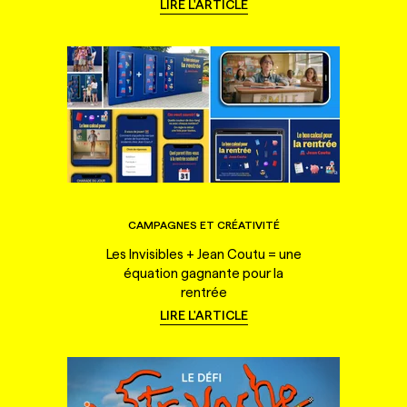
LIRE L'ARTICLE
CAMPAGNES ET CRÉATIVITÉ
Les Invisibles + Jean Coutu = une
équation gagnante pour la
rentrée
LIRE L'ARTICLE