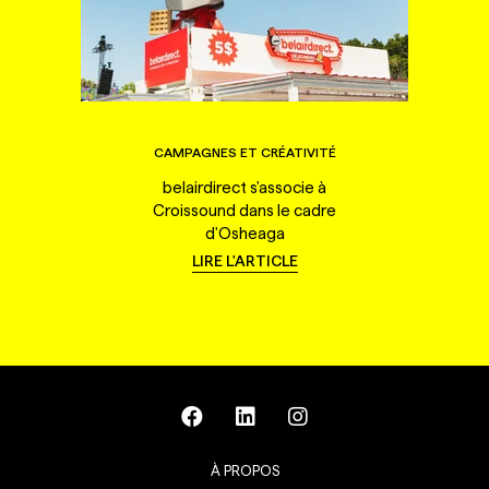
CAMPAGNES ET CRÉATIVITÉ
belairdirect s'associe à
Croissound dans le cadre
d'Osheaga
LIRE L'ARTICLE
À PROPOS