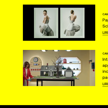
CAM
Pa
Sc
LIR
CAM
In
ap
in
pas
LIR