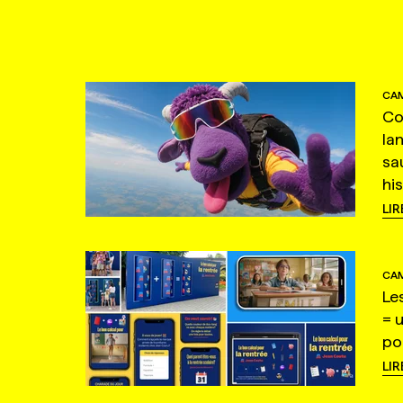
CAM
Co
la
sa
hi
LIR
CAM
Le
= 
po
LIR