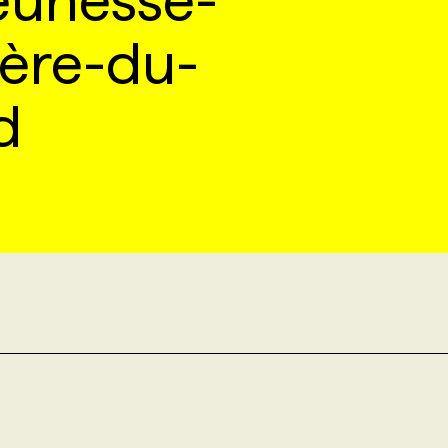
eunesse-
ière-du-
d