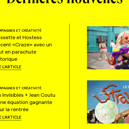
PAGNES ET CRÉATIVITÉ
ssette et Hostess
ncent «Craze» avec un
ut en parachute
storique
E L'ARTICLE
PAGNES ET CRÉATIVITÉ
s Invisibles + Jean Coutu
une équation gagnante
ur la rentrée
E L'ARTICLE