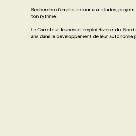
NOS TARIFS
ANNONCEZ AVEC NOUS
Recherche d’emploi, retour aux études, projets,
ton rythme.
PROGRAMMES DE SUBVENTIONS
Le Carrefour Jeunesse-emploi Rivière-du-Nord
ans dans le développement de leur autonomie per
FAQ
ANNONCEZ AVEC NOUS