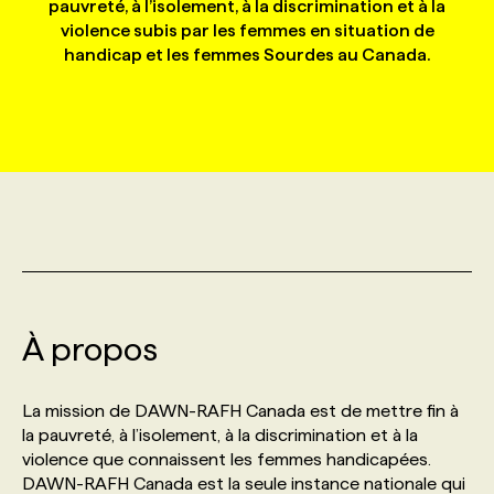
pauvreté, à l’isolement, à la discrimination et à la
violence subis par les femmes en situation de
handicap et les femmes Sourdes au Canada.
MARKETING ET COMMUNICATION
NOUVEAUX MANDATS
AFFICHEZ UN POSTE / TARIFS
CANDIDAT
BULLETIN RECRUTEMENT
NOS CONFÉRENCES
FORMATIONS
WEB & MÉDIAS SOCIAUX
VOIR LES OFFRES
AFFAIRES DE L'INDUSTRIE
CONSULTER LA CVTHÈQUE
INFOLETTRE PUBLICITÉ
FAQ
NOS FORMATIONS EN LIGNE
CHASSE DE TÊTE
MARKETING DURABLE
PROFIL CANDIDAT
INITIATIVES NUMÉRIQUES
PROFIL ENTREPRISE
ANNONCEZ AVEC NOUS
ANNONCEZ AVEC NOUS
NOS PARCOURS DE FORMATIONS
SERVICE DE CHASSE DE TÊTE
GEO/SEO
PRIX ET DISTINCTIONS
FAQ
FORMATIONS PERSONNALISÉES
NOS TARIFS
ÉVÉNEMENTIEL
TENDANCES
ANNONCEZ AVEC NOUS
NOS FORMATEUR‧RICES
NOS EXPERTISES
À propos
NOS AUTEUR‧RICES
POURQUOI CHOISIR NOS FORMATIONS
FAQ
La mission de DAWN-RAFH Canada est de mettre fin à
la pauvreté, à l’isolement, à la discrimination et à la
violence que connaissent les femmes handicapées.
NOS TARIFS
ANNONCEZ AVEC NOUS
DAWN-RAFH Canada est la seule instance nationale qui