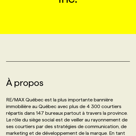
MARKETING ET COMMUNICATION
NOUVEAUX MANDATS
AFFICHEZ UN POSTE / TARIFS
CANDIDAT
BULLETIN RECRUTEMENT
NOS CONFÉRENCES
FORMATIONS
WEB & MÉDIAS SOCIAUX
VOIR LES OFFRES
AFFAIRES DE L'INDUSTRIE
CONSULTER LA CVTHÈQUE
INFOLETTRE PUBLICITÉ
FAQ
NOS FORMATIONS EN LIGNE
CHASSE DE TÊTE
MARKETING DURABLE
PROFIL CANDIDAT
INITIATIVES NUMÉRIQUES
PROFIL ENTREPRISE
ANNONCEZ AVEC NOUS
ANNONCEZ AVEC NOUS
NOS PARCOURS DE FORMATIONS
SERVICE DE CHASSE DE TÊTE
GEO/SEO
PRIX ET DISTINCTIONS
FAQ
FORMATIONS PERSONNALISÉES
NOS TARIFS
À propos
ÉVÉNEMENTIEL
TENDANCES
ANNONCEZ AVEC NOUS
NOS FORMATEUR‧RICES
NOS EXPERTISES
RE/MAX Québec est la plus importante bannière
immobilière au Québec avec plus de 4 300 courtiers
NOS AUTEUR‧RICES
POURQUOI CHOISIR NOS FORMATIONS
FAQ
répartis dans 147 bureaux partout à travers la province.
Le rôle du siège social est de veiller au rayonnement de
ses courtiers par des stratégies de communication, de
NOS TARIFS
ANNONCEZ AVEC NOUS
marketing et de développement de la marque. En tant