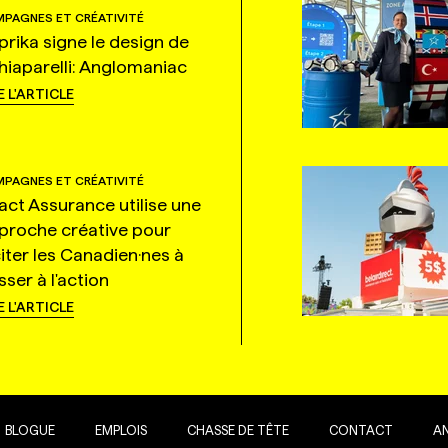
PAGNES ET CRÉATIVITÉ
prika signe le design de
hiaparelli: Anglomaniac
E L'ARTICLE
PAGNES ET CRÉATIVITÉ
tact Assurance utilise une
proche créative pour
citer les Canadien·nes à
ser à l'action
E L'ARTICLE
BLOGUE
EMPLOIS
CHASSE DE TÊTE
CONTACT
A