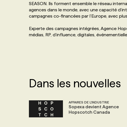
SEASON. Ils forment ensemble le réseau internat
NOS TARIFS
ANNONCEZ AVEC NOUS
agences dans le monde, avec une capacité d’in
campagnes co-financées par l’Europe, avec plus 
PROGRAMMES DE SUBVENTIONS
Experte des campagnes intégrées, Agence Hops
médias, RP, d’influence, digitales, événementie
FAQ
ANNONCEZ AVEC NOUS
Dans les nouvelles
AFFAIRES DE L'INDUSTRIE
Sopexa devient Agence
Hopscotch Canada