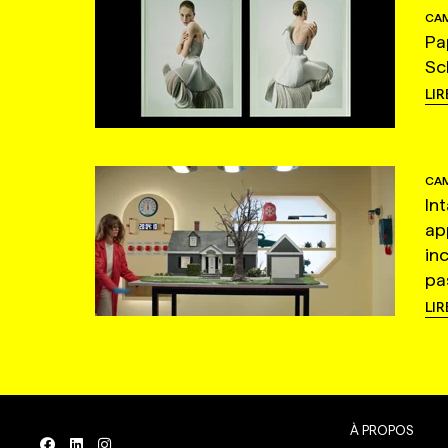
CAM
Pa
Sc
LIR
CAM
In
ap
in
pas
LIR
À PROPOS