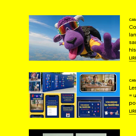
CAM
Co
la
sa
hi
LIR
CAM
Le
= 
po
LIR