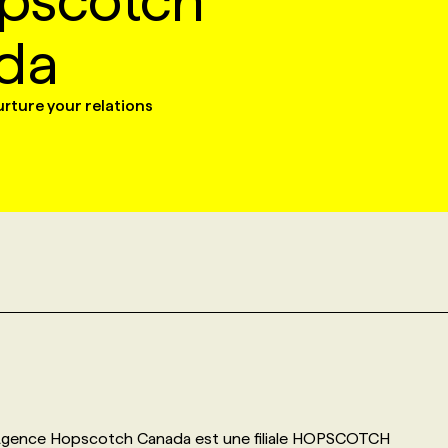
pscotch
da
urture your relations
e, Agence Hopscotch Canada est une filiale HOPSCOTCH