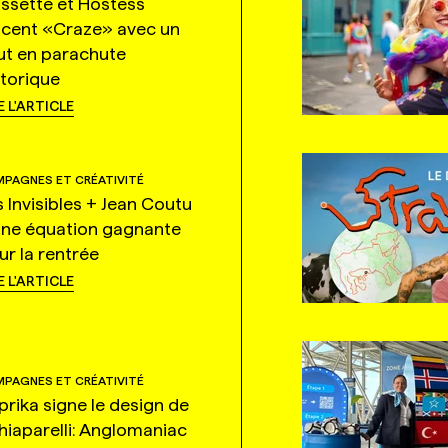
ssette et Hostess
ncent «Craze» avec un
ut en parachute
storique
E L'ARTICLE
PAGNES ET CRÉATIVITÉ
s Invisibles + Jean Coutu
une équation gagnante
ur la rentrée
E L'ARTICLE
PAGNES ET CRÉATIVITÉ
prika signe le design de
hiaparelli: Anglomaniac