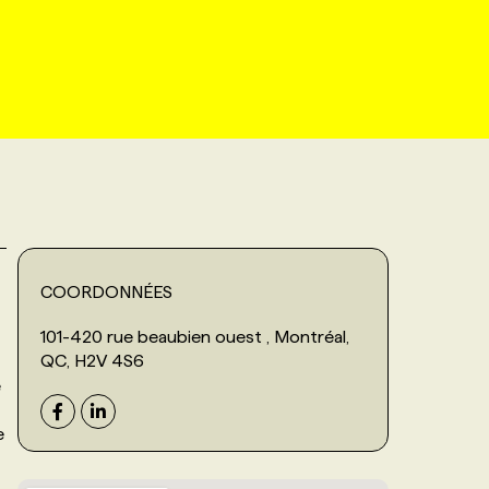
COORDONNÉES
101-420 rue beaubien ouest , Montréal,
QC, H2V 4S6
e
e