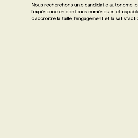
Nous recherchons un.e candidat.e autonome, pas
NOS TARIFS
ANNONCEZ AVEC NOUS
l'expérience en contenus numériques et capable 
d'accroître la taille, l'engagement et la satisf
PROGRAMMES DE SUBVENTIONS
FAQ
ANNONCEZ AVEC NOUS