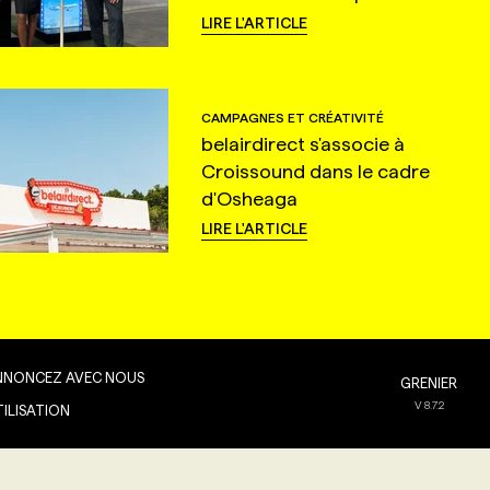
LIRE L'ARTICLE
CAMPAGNES ET CRÉATIVITÉ
belairdirect s'associe à
Croissound dans le cadre
d'Osheaga
LIRE L'ARTICLE
NNONCEZ AVEC NOUS
GRENIER
V
8.7.2
TILISATION