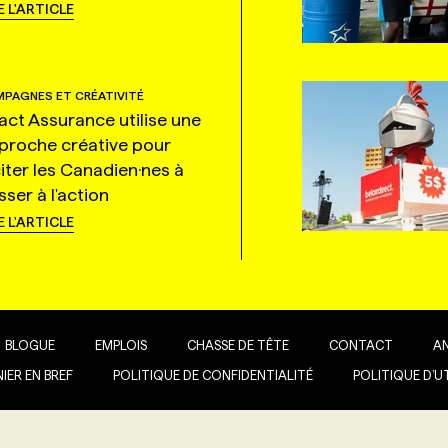
E L'ARTICLE
PAGNES ET CRÉATIVITÉ
tact Assurance utilise une
proche créative pour
citer les Canadien·nes à
ser à l'action
E L'ARTICLE
BLOGUE
EMPLOIS
CHASSE DE TÊTE
CONTACT
A
IER EN BREF
POLITIQUE DE CONFIDENTIALITÉ
POLITIQUE D’U