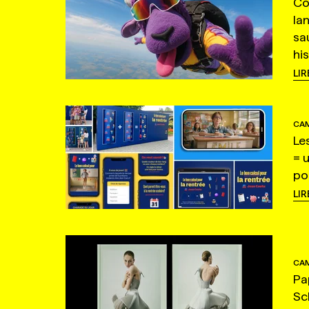
Co
la
sa
hi
LIR
CAM
Le
= 
po
LIR
CAM
Pa
Sc