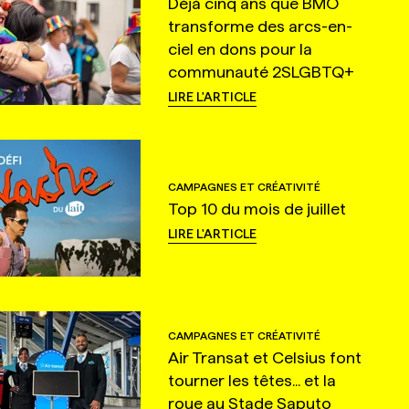
Déjà cinq ans que BMO
transforme des arcs-en-
ciel en dons pour la
communauté 2SLGBTQ+
LIRE L'ARTICLE
CAMPAGNES ET CRÉATIVITÉ
Top 10 du mois de juillet
LIRE L'ARTICLE
CAMPAGNES ET CRÉATIVITÉ
Air Transat et Celsius font
tourner les têtes... et la
roue au Stade Saputo