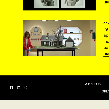
LIR
CAM
In
ap
in
pas
LIR
À PROPOS
GREN