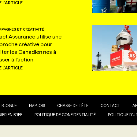
E L'ARTICLE
PAGNES ET CRÉATIVITÉ
tact Assurance utilise une
proche créative pour
citer les Canadien·nes à
ser à l'action
E L'ARTICLE
BLOGUE
EMPLOIS
CHASSE DE TÊTE
CONTACT
A
IER EN BREF
POLITIQUE DE CONFIDENTIALITÉ
POLITIQUE D’U