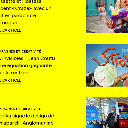
ssette et Hostess
ncent «Craze» avec un
ut en parachute
storique
E L'ARTICLE
PAGNES ET CRÉATIVITÉ
s Invisibles + Jean Coutu
une équation gagnante
ur la rentrée
E L'ARTICLE
PAGNES ET CRÉATIVITÉ
prika signe le design de
hiaparelli: Anglomaniac