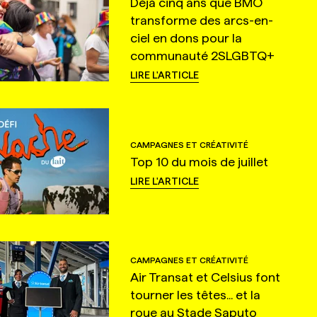
Déjà cinq ans que BMO
transforme des arcs-en-
ciel en dons pour la
communauté 2SLGBTQ+
LIRE L'ARTICLE
CAMPAGNES ET CRÉATIVITÉ
Top 10 du mois de juillet
LIRE L'ARTICLE
CAMPAGNES ET CRÉATIVITÉ
Air Transat et Celsius font
tourner les têtes... et la
roue au Stade Saputo