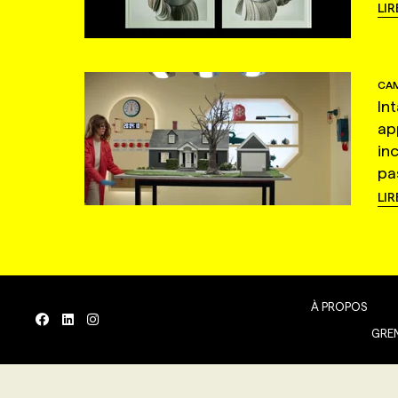
LIR
CAM
In
ap
in
pas
LIR
À PROPOS
GREN