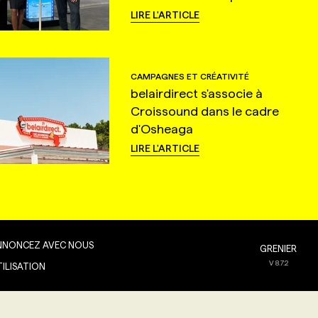
LIRE L'ARTICLE
CAMPAGNES ET CRÉATIVITÉ
belairdirect s'associe à
Croissound dans le cadre
d'Osheaga
LIRE L'ARTICLE
NNONCEZ AVEC NOUS
GRENIER
V
8.7.2
TILISATION