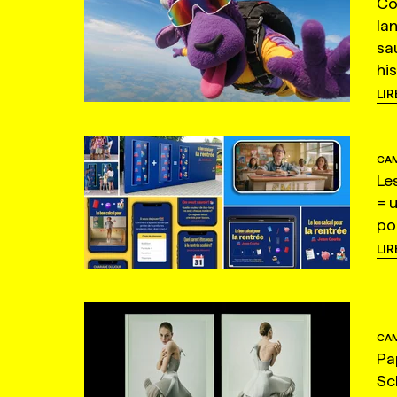
Co
la
sa
hi
LIR
CAM
Le
= 
po
LIR
CAM
Pa
Sc