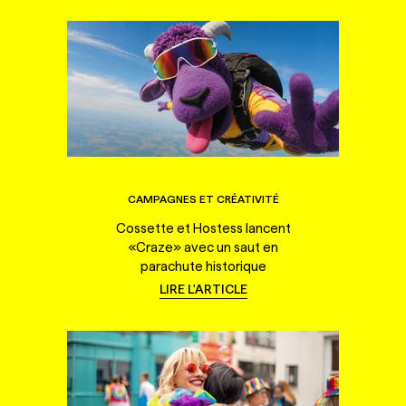
CAMPAGNES ET CRÉATIVITÉ
Cossette et Hostess lancent
«Craze» avec un saut en
parachute historique
LIRE L'ARTICLE